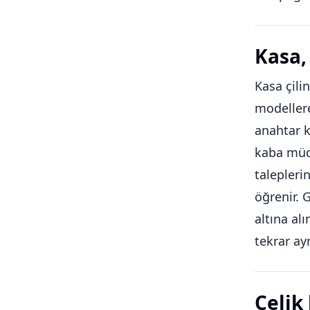
Kasa, 
Kasa çilin
modellere
anahtar k
kaba müda
talepleri
öğrenir. 
altına al
tekrar ay
Çelik