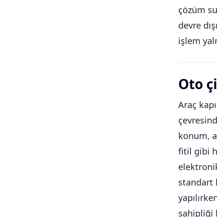
çözüm sun
devre dış
işlem yal
Oto ç
Araç kapı
çevresind
konum, an
fitil gib
elektroni
standart 
yapılırke
sahipliği