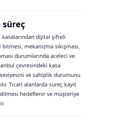
ü süreç
 kasalarından dijital şifreli
pil bitmesi, mekanizma sıkışması,
aması durumlarında aceleci ve
stanbul çevresindeki kasa
 seviyesini ve sahiplik durumunu
ır. Ticari alanlarda süreç kayıt
edilmesi hedeflenir ve müşteriye
r.