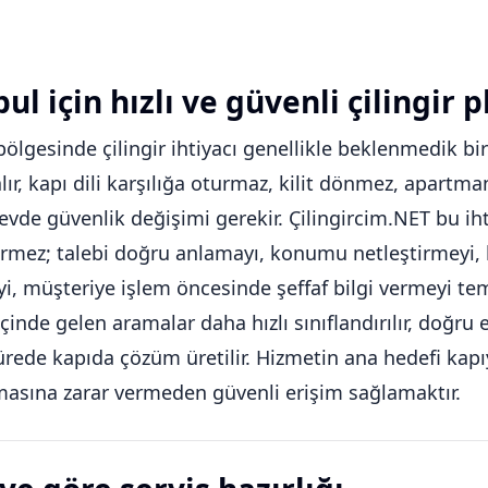
ul için hızlı ve güvenli çilingir p
bölgesinde çilingir ihtiyacı genellikle beklenmedik bi
alır, kapı dili karşılığa oturmaz, kilit dönmez, apart
 evde güvenlik değişimi gerekir. Çilingircim.NET bu iht
rmez; talebi doğru anlamayı, konumu netleştirmeyi, k
, müşteriye işlem öncesinde şeffaf bilgi vermeyi tem
içinde gelen aramalar daha hızlı sınıflandırılır, doğr
ürede kapıda çözüm üretilir. Hizmetin ana hedefi kapıy
asına zarar vermeden güvenli erişim sağlamaktır.