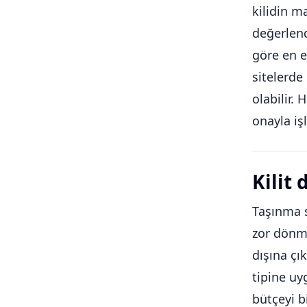
kilidin m
değerlen
göre en e
sitelerde 
olabilir.
onayla iş
Kilit
Taşınma s
zor dönme
dışına çı
tipine uy
bütçeyi b