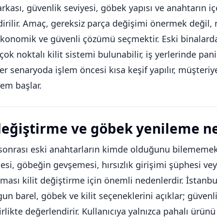
arkası, güvenlik seviyesi, göbek yapısı ve anahtarın i
dirilir. Amaç, gereksiz parça değişimi önermek değ
konomik ve güvenli çözümü seçmektir. Eski binalarda k
çok noktalı kilit sistemi bulunabilir, iş yerlerinde pan
 Her senaryoda işlem öncesi kısa keşif yapılır, müşteriy
lem başlar.
 değiştirme ve göbek yenileme n
onrası eski anahtarların kimde olduğunu bilememek,
si, göbeğin gevşemesi, hırsızlık girişimi şüphesi vey
kması kilit değiştirme için önemli nedenlerdir. İstanbu
gun barel, göbek ve kilit seçeneklerini açıklar; güvenli
irlikte değerlendirir. Kullanıcıya yalnızca pahalı ürü