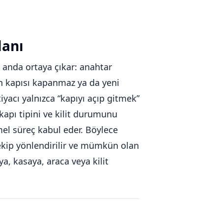
lanı
r anda ortaya çıkar: anahtar
man kapısı kapanmaz ya da yeni
iyacı yalnızca “kapıyı açıp gitmek”
apı tipini ve kilit durumunu
el süreç kabul eder. Böylece
u ekip yönlendirilir ve mümkün olan
a, kasaya, araca veya kilit