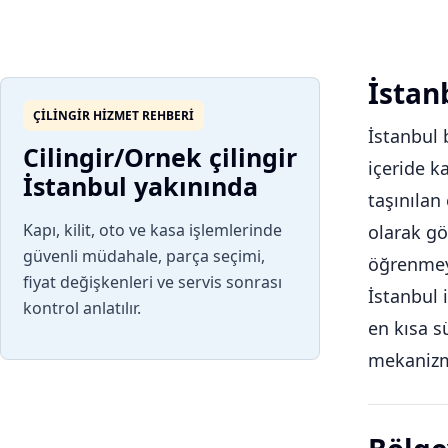
İstanb
ÇILINGIR HIZMET REHBERI
İstanbul 
Cilingir/Ornek çilingir
içeride k
İstanbul yakınında
taşınılan
Kapı, kilit, oto ve kasa işlemlerinde
olarak gö
güvenli müdahale, parça seçimi,
öğrenmeyi
fiyat değişkenleri ve servis sonrası
İstanbul 
kontrol anlatılır.
en kısa s
mekanizm