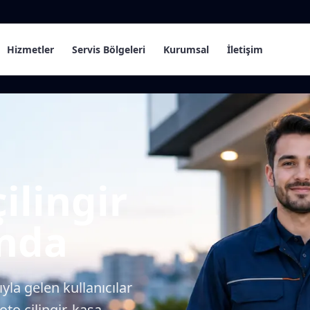
Hizmetler
Servis Bölgeleri
Kurumsal
İletişim
ilingir
ında
yla gelen kullanıcılar
to çilingir, kasa