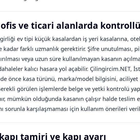
ofis ve ticari alanlarda kontroll
girliği ev tipi küçük kasalardan iş yeri kasalarına, otel
 kadar farklı uzmanlık gerektirir. Şifre unutulması, 
ırılması veya uzun süre kullanılmayan kasanın açılm
haleler kalıcı hasara yol açabilir. Çilingircim.NET, İ
nde önce kasa türünü, marka/model bilgisini, aciliyet
Gerekli görülen işlemlerde belge ve yetki kontrolü yapıl
ınır, mümkün olduğunda kasanın çalışır halde teslim 
nı sorunla karşılaşmaması için kullanım önerileri verili
 kapı tamiri ve kapı ayarı