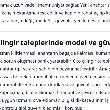
mak uzun vadeli memnuniyet sağlar. Yeni anahtar set
ı kalır, mekanizma test edilir ve kapının rahat açılıp k
nızca parça değişimi değil, güvenlik yenilemesi olara
ilingir taleplerinde model ve gü
sının kilitlenmesi, anahtarın bagajda kalması, kum
e sorun oluşması panik yaratabilir. Oto çilingir talepl
ahtar tipi ve araç sahibinin beyanı netleştirilir. Am
i hassas bölgelere müdahale etmeden güvenli erişim 
k immobilizer, kumanda kodlama ve güvenlik prosedü
kapı açma gibi ele alınmaz. İstanbul ve çevresinde ot
n uygun uzmanlık ve ekipman bilgisi dikkate alınır; i
 kontrolü gibi güvenlik adımları korunur.