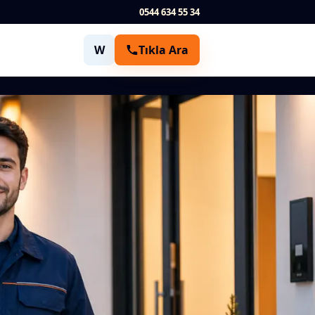
0544 634 55 34
W
Tıkla Ara