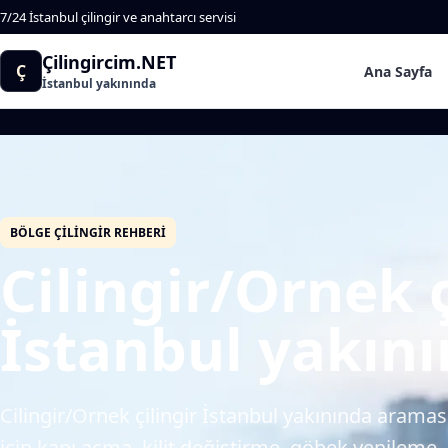
7/24 İstanbul çilingir ve anahtarcı servisi
Çilingircim.NET
Ç
Ana Sayfa
İstanbul yakınında
BÖLGE ÇILINGIR REHBERI
Cilingir/Ornek ç
İstanbul yakın
Cilingir/Ornek çilingir İstanbul yakınında araması
için kapı açma, kilit değiştirme, göbek yenileme, o