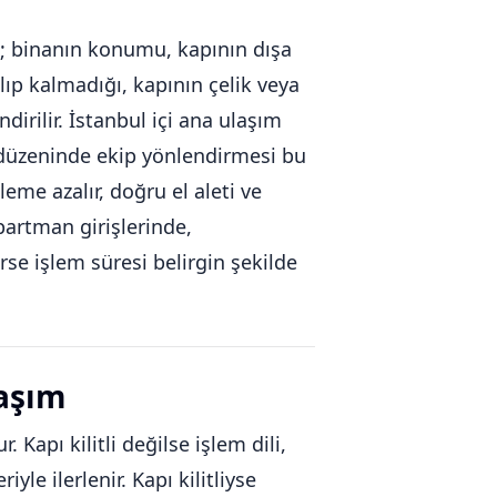
az; binanın konumu, kapının dışa
alıp kalmadığı, kapının çelik veya
irilir. İstanbul içi ana ulaşım
s düzeninde ekip yönlendirmesi bu
leme azalır, doğru el aleti ve
partman girişlerinde,
rse işlem süresi belirgin şekilde
laşım
Kapı kilitli değilse işlem dili,
le ilerlenir. Kapı kilitliyse