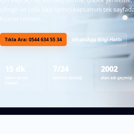
çilingir ve çelik kapı tamiri kapsamını tek sayfa
hizmet rehberi.
Tıkla Ara: 0544 634 55 34
WhatsApp Bilgi Hattı
15 dk
7/24
2002
yakın servis
telefon desteği
alan adı geçmişi
hedefi