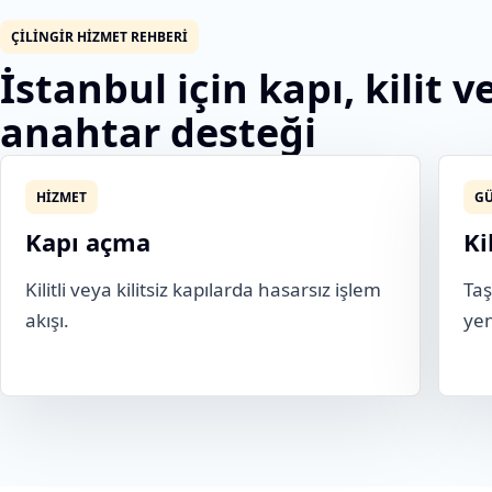
ÇILINGIR HIZMET REHBERI
İstanbul için kapı, kilit v
anahtar desteği
HIZMET
GÜ
Kapı açma
Ki
Kilitli veya kilitsiz kapılarda hasarsız işlem
Taş
akışı.
yen