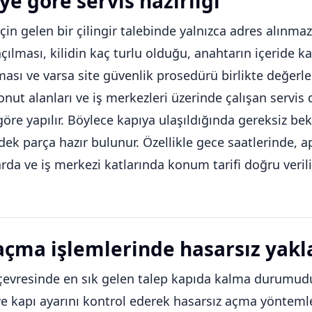
ye göre servis hazırlığı
için gelen bir çilingir talebinde yalnızca adres alınm
açılması, kilidin kaç turlu olduğu, anahtarın içeride k
ası ve varsa site güvenlik prosedürü birlikte değerlend
konut alanları ve iş merkezleri üzerinde çalışan servi
 göre yapılır. Böylece kapıya ulaşıldığında gereksiz bek
ek parça hazır bulunur. Özellikle gece saatlerinde, a
rda ve iş merkezi katlarında konum tarifi doğru verili
açma işlemlerinde hasarsız yak
çevresinde en sık gelen talep kapıda kalma durumudur. 
ve kapı ayarını kontrol ederek hasarsız açma yöntemleriy