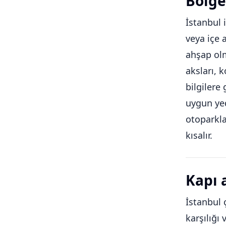
Bölge
İstanbul 
veya içe 
ahşap olm
aksları, 
bilgilere
uygun yed
otoparkla
kısalır.
Kapı 
İstanbul 
karşılığı 