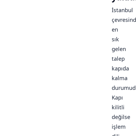
İstanbul
çevresin
en
sık
gelen
talep
kapıda
kalma
durumudu
Kapı
kilitli
değilse
işlem