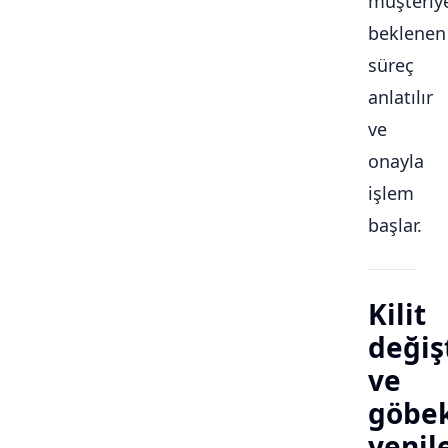
müşteriy
beklenen
süreç
anlatılır
ve
onayla
işlem
başlar.
Kilit
değiş
ve
göbe
yeni