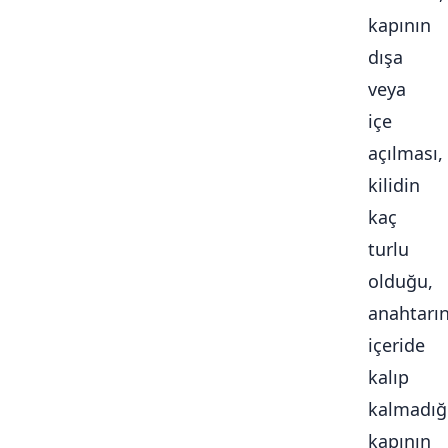
kapının
dışa
veya
içe
açılması,
kilidin
kaç
turlu
olduğu,
anahtarı
içeride
kalıp
kalmadığ
kapının