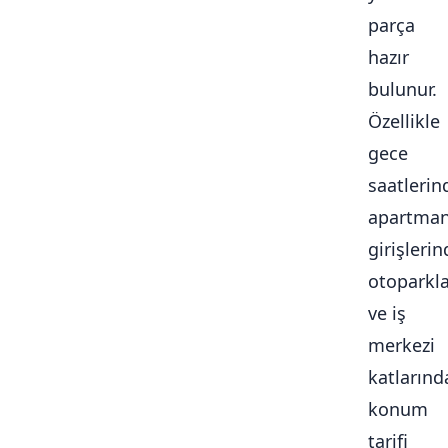
parça
hazır
bulunur.
Özellikle
gece
saatlerin
apartma
girişlerin
otoparkl
ve iş
merkezi
katlarınd
konum
tarifi