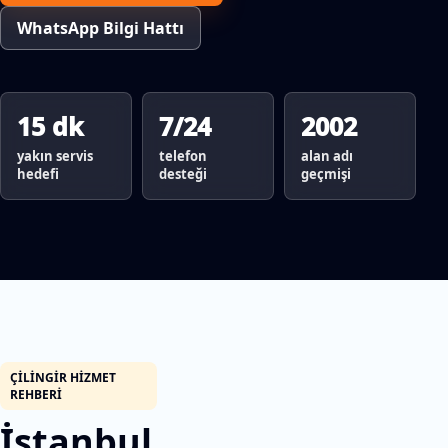
WhatsApp Bilgi Hattı
15 dk
7/24
2002
yakın servis
telefon
alan adı
hedefi
desteği
geçmişi
ÇILINGIR HIZMET
REHBERI
İstanbul