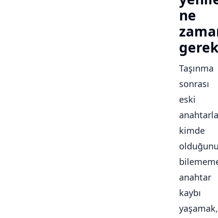
ne
zama
gerek
Taşınma
sonrası
eski
anahtarla
kimde
olduğun
bilememe
anahtar
kaybı
yaşamak,