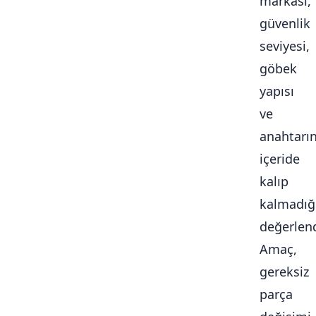
markası,
güvenlik
seviyesi,
göbek
yapısı
ve
anahtarı
içeride
kalıp
kalmadığ
değerlendi
Amaç,
gereksiz
parça