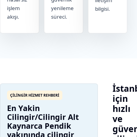
iletişim
işlem
yenileme
bilgisi.
akışı.
süreci.
İstan
ÇILINGIR HIZMET REHBERI
için
En Yakin
hızlı
Cilingir/Cilingir Alt
ve
Kaynarca Pendik
güven
yakınında çilingir