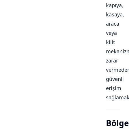
kapıya,
kasaya,
araca
veya
kilit
mekaniz
zarar
vermede
güvenli
erişim
sağlamakt
Bölge