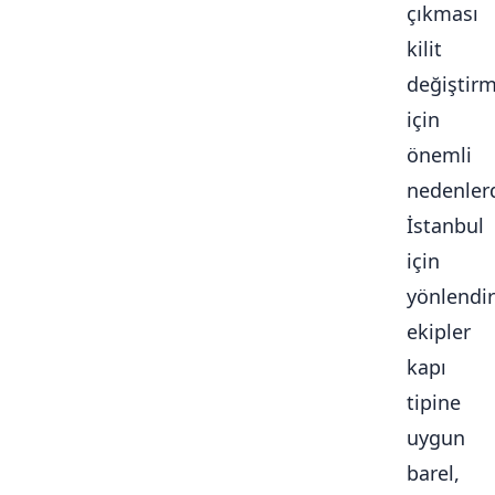
çıkması
kilit
değiştir
için
önemli
nedenlerd
İstanbul
için
yönlendir
ekipler
kapı
tipine
uygun
barel,