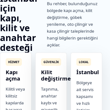
Bu rehber, bulunduğunuz
için
bölgede kapı açma, kilit
kapı,
değiştirme, göbek
yenileme, oto çilingir ve
kilit ve
kasa çilingir taleplerinde
anahtar
hangi bilgilerin gerektiğini
desteği
açıklar.
HIZMET
GÜVENLIK
LOKAL
Kapı
Kilit
İstanbul
açma
değiştirme
Bölgeye
Kilitli veya
Taşınma,
ait servis
kilitsiz
anahtar
kapsamı
kapılarda
kaybı ve
ve hızlı
hasarsız
güvenlik