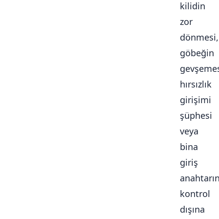
kilidin
zor
dönmesi,
göbeğin
gevşemes
hırsızlık
girişimi
şüphesi
veya
bina
giriş
anahtarı
kontrol
dışına