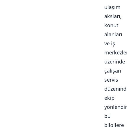
ulaşım
aksları,
konut
alanları
ve iş
merkezle
üzerinde
çalışan
servis
düzenind
ekip
yönlendi
bu
bilgilere