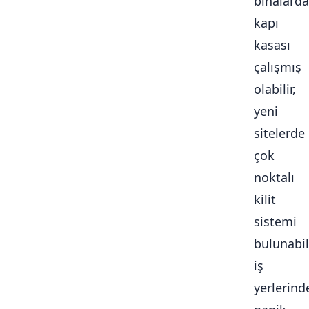
binalarda
kapı
kasası
çalışmış
olabilir,
yeni
sitelerde
çok
noktalı
kilit
sistemi
bulunabili
iş
yerlerind