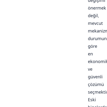
değişimi
önermek
değil,
mevcut
mekaniz
durumun
göre
en
ekonomi
ve
güvenli
çözümü
seçmektir
Eski