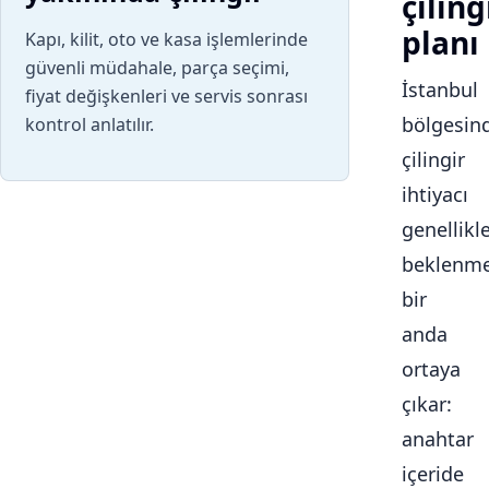
çiling
planı
Kapı, kilit, oto ve kasa işlemlerinde
güvenli müdahale, parça seçimi,
İstanbul
fiyat değişkenleri ve servis sonrası
bölgesin
kontrol anlatılır.
çilingir
ihtiyacı
genellikl
beklenme
bir
anda
ortaya
çıkar:
anahtar
içeride