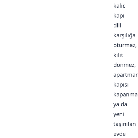
kalır,
kapı
dili
karşılığa
oturmaz,
kilit
dönmez,
apartma
kapısı
kapanma
ya da
yeni
taşınılan
evde