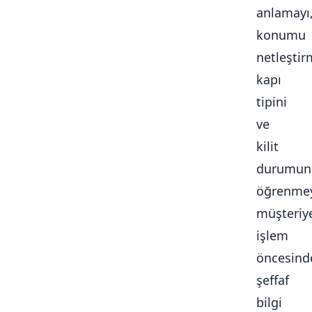
anlamayı
konumu
netleştir
kapı
tipini
ve
kilit
durumun
öğrenmey
müşteriy
işlem
öncesind
şeffaf
bilgi