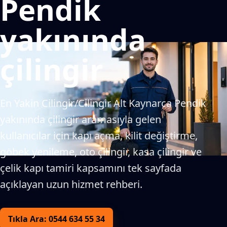
Pendik
yakınında
çilingir
En Yakin Cilingir/Cilingir Alt Kaynarca Pendik
yakınında çilingir aramasıyla gelen
kullanıcılar için kapı açma, kilit değiştirme,
göbek yenileme, oto çilingir, kasa çilingir ve
çelik kapı tamiri kapsamını tek sayfada
açıklayan uzun hizmet rehberi.
Tıkla Ara: 0544 634 55 34