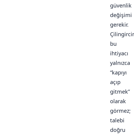
güvenlik
değişimi
gerekir.
Çilingirc
bu
ihtiyacı
yalnızca
“kapıyı
açıp
gitmek”
olarak
görmez;
talebi
doğru