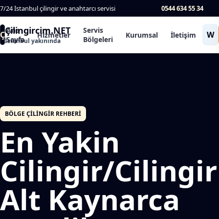
7/24 İstanbul çilingir ve anahtarcı servisi
0544 634 55 34
Çilingircim.NET
Ana
Servis
Ç
W
Hizmetler
Kurumsal
İletişim
Sayfa
Bölgeleri
İstanbul yakınında
BÖLGE ÇILINGIR REHBERI
En Yakin
Cilingir/Cilingir
Alt Kaynarca