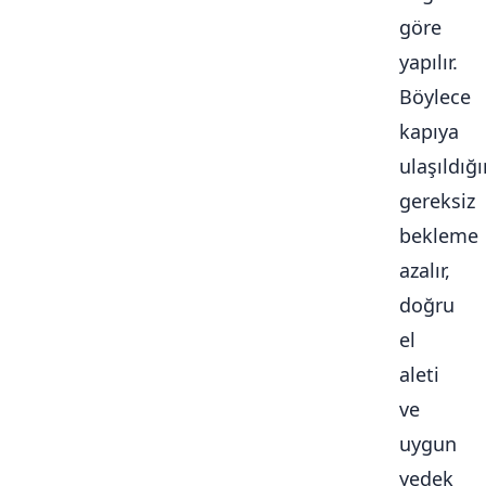
göre
yapılır.
Böylece
kapıya
ulaşıldığ
gereksiz
bekleme
azalır,
doğru
el
aleti
ve
uygun
yedek