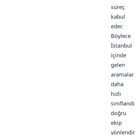
süreç
kabul
eder.
Böylece
İstanbul
içinde
gelen
aramalar
daha
hızlı
sınıflandır
doğru
ekip
yönlendiri