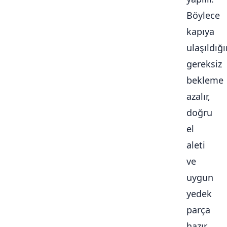
Böylece
kapıya
ulaşıldığ
gereksiz
bekleme
azalır,
doğru
el
aleti
ve
uygun
yedek
parça
hazır