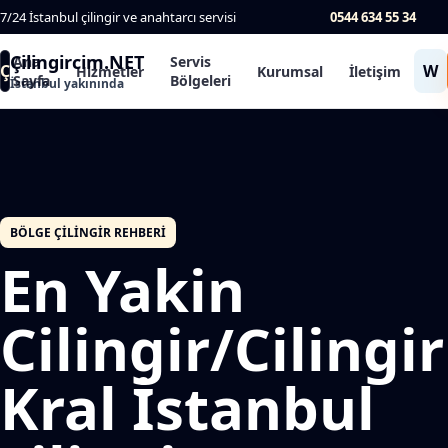
7/24 İstanbul çilingir ve anahtarcı servisi
0544 634 55 34
Çilingircim.NET
Ana
Servis
Ç
W
Hizmetler
Kurumsal
İletişim
Sayfa
Bölgeleri
İstanbul yakınında
BÖLGE ÇILINGIR REHBERI
En Yakin
Cilingir/Cilingir
Kral İstanbul