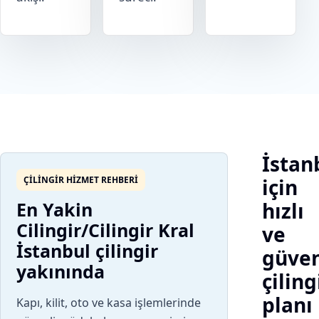
İstan
ÇILINGIR HIZMET REHBERI
için
En Yakin
hızlı
Cilingir/Cilingir Kral
ve
İstanbul çilingir
güven
yakınında
çiling
planı
Kapı, kilit, oto ve kasa işlemlerinde