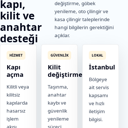
kapı,
değiştirme, göbek
yenileme, oto çilingir ve
kilit ve
kasa çilingir taleplerinde
anahtar
hangi bilgilerin gerektiğini
desteği
açıklar.
HIZMET
GÜVENLIK
LOKAL
Kapı
Kilit
İstanbul
açma
değiştirme
Bölgeye
Kilitli veya
Taşınma,
ait servis
kilitsiz
anahtar
kapsamı
kapılarda
kaybı ve
ve hızlı
hasarsız
güvenlik
iletişim
işlem
yenileme
bilgisi.
akışı.
süreci.