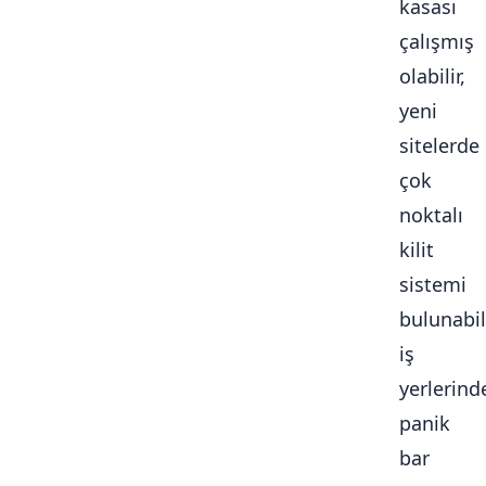
kasası
çalışmış
olabilir,
yeni
sitelerde
çok
noktalı
kilit
sistemi
bulunabili
iş
yerlerind
panik
bar