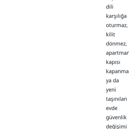
dili
karşılığa
oturmaz,
kilit
dönmez,
apartma
kapısı
kapanma
ya da
yeni
taşınılan
evde
güvenlik
değişimi