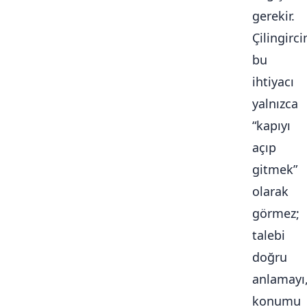
gerekir.
Çilingirc
bu
ihtiyacı
yalnızca
“kapıyı
açıp
gitmek”
olarak
görmez;
talebi
doğru
anlamayı
konumu