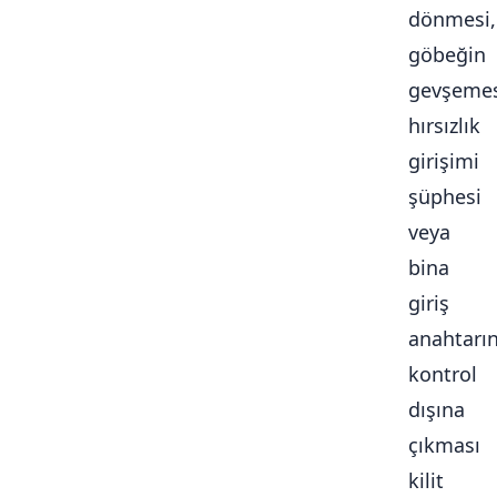
dönmesi,
göbeğin
gevşemes
hırsızlık
girişimi
şüphesi
veya
bina
giriş
anahtarı
kontrol
dışına
çıkması
kilit