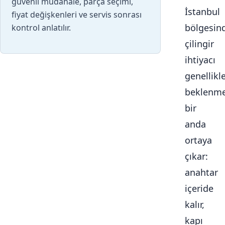
güvenli müdahale, parça seçimi,
İstanbul
fiyat değişkenleri ve servis sonrası
bölgesin
kontrol anlatılır.
çilingir
ihtiyacı
genellikl
beklenme
bir
anda
ortaya
çıkar:
anahtar
içeride
kalır,
kapı