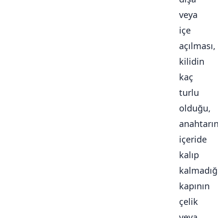
veya
içe
açılması,
kilidin
kaç
turlu
olduğu,
anahtarı
içeride
kalıp
kalmadığ
kapının
çelik
veya