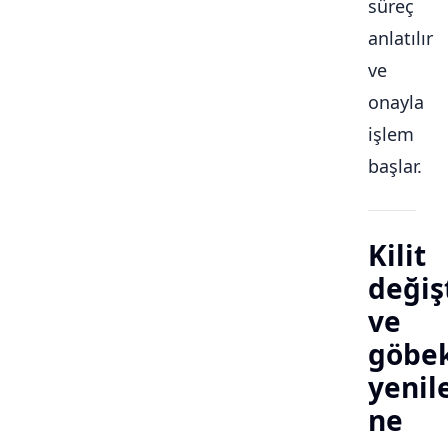
süreç
anlatılır
ve
onayla
işlem
başlar.
Kilit
değiş
ve
göbe
yeni
ne