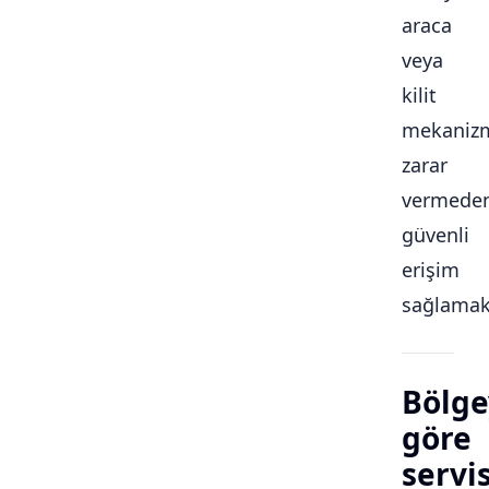
araca
veya
kilit
mekaniz
zarar
vermede
güvenli
erişim
sağlamakt
Bölge
göre
servi