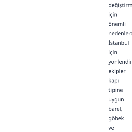
değiştir
için
önemli
nedenlerd
İstanbul
için
yönlendir
ekipler
kapı
tipine
uygun
barel,
göbek
ve