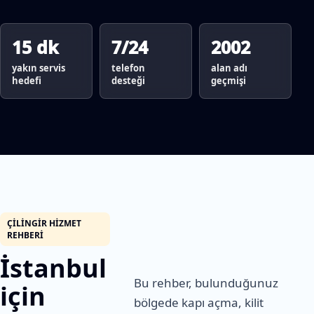
15 dk
7/24
2002
yakın servis
telefon
alan adı
hedefi
desteği
geçmişi
ÇILINGIR HIZMET
REHBERI
İstanbul
Bu rehber, bulunduğunuz
için
bölgede kapı açma, kilit