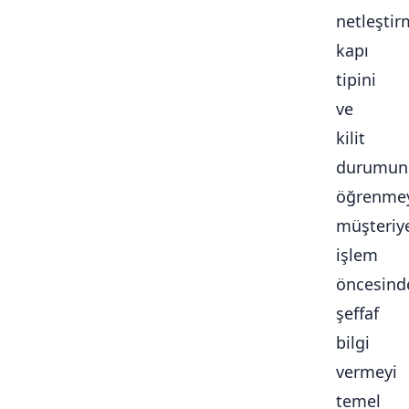
netleştir
kapı
tipini
ve
kilit
durumun
öğrenmey
müşteriy
işlem
öncesind
şeffaf
bilgi
vermeyi
temel