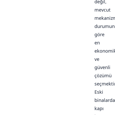
değil,
mevcut
mekaniz
durumun
göre
en
ekonomi
ve
güvenli
çözümü
seçmektir
Eski
binalarda
kapı