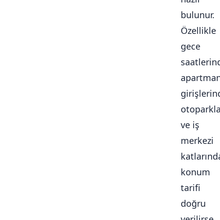
bulunur.
Özellikle
gece
saatlerin
apartma
girişlerin
otoparkl
ve iş
merkezi
katlarınd
konum
tarifi
doğru
verilirse