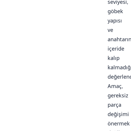
seviyesi,
göbek
yapısı
ve
anahtarı
içeride
kalıp
kalmadığ
değerlendi
Amaç,
gereksiz
parça
değişimi
önermek