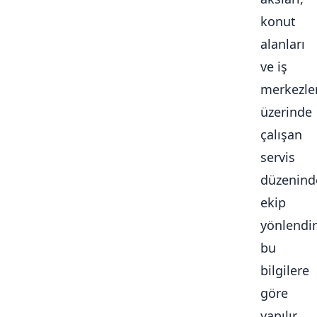
konut
alanları
ve iş
merkezle
üzerinde
çalışan
servis
düzenind
ekip
yönlendi
bu
bilgilere
göre
yapılır.