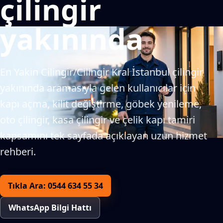
çilingir
yakınında
En Yakin Cilingir/Cilingir Kral İstanbul çilingir
yakınında aramasıyla gelen kullanıcılar için
kapı açma, kilit değiştirme, göbek yenileme,
oto çilingir, kasa çilingir ve çelik kapı tamiri
kapsamını tek sayfada açıklayan uzun hizmet
rehberi.
Tıkla Ara: 0544 634 55 34
WhatsApp Bilgi Hattı