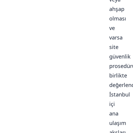
ahşap
olması
ve
varsa
site
güvenlik
prosedür
birlikte
değerlendi
İstanbul
içi
ana
ulaşım
aksları,