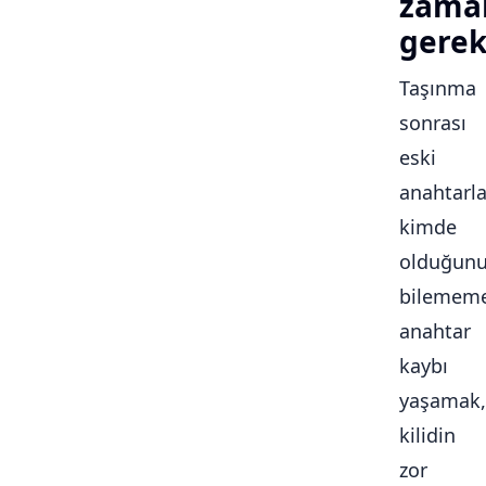
zama
gerek
Taşınma
sonrası
eski
anahtarla
kimde
olduğun
bilememe
anahtar
kaybı
yaşamak,
kilidin
zor