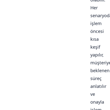
Her
senaryod
işlem
öncesi
kısa
keşif
yapılır,
müşteriy
beklenen
süreç
anlatılır
ve
onayla
işlem