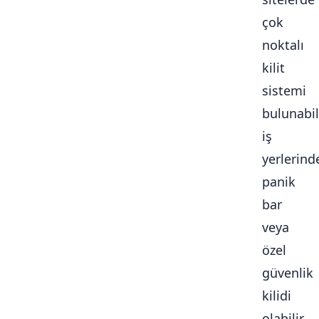
çok
noktalı
kilit
sistemi
bulunabili
iş
yerlerind
panik
bar
veya
özel
güvenlik
kilidi
olabilir.