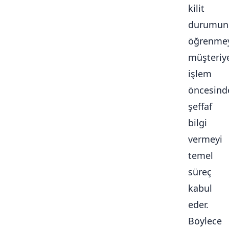
kilit
durumun
öğrenmey
müşteriy
işlem
öncesind
şeffaf
bilgi
vermeyi
temel
süreç
kabul
eder.
Böylece