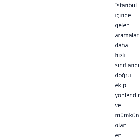
İstanbul
içinde
gelen
aramalar
daha
hızlı
sınıflandır
doğru
ekip
yönlendiri
ve
mümkün
olan
en