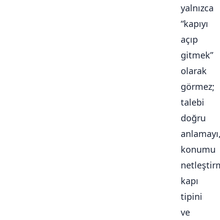
yalnızca
“kapıyı
açıp
gitmek”
olarak
görmez;
talebi
doğru
anlamayı
konumu
netleştir
kapı
tipini
ve