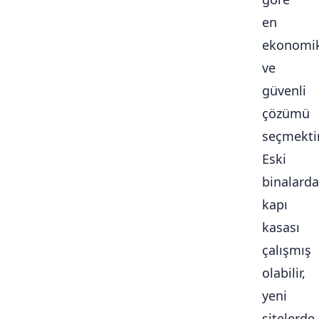
en
ekonomi
ve
güvenli
çözümü
seçmektir
Eski
binalarda
kapı
kasası
çalışmış
olabilir,
yeni
sitelerde