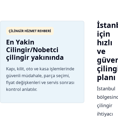
İstan
ÇILINGIR HIZMET REHBERI
için
En Yakin
hızlı
Cilingir/Nobetci
ve
çilingir yakınında
güven
çiling
Kapı, kilit, oto ve kasa işlemlerinde
planı
güvenli müdahale, parça seçimi,
fiyat değişkenleri ve servis sonrası
İstanbul
kontrol anlatılır.
bölgesin
çilingir
ihtiyacı