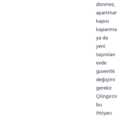
dönmez,
apartma
kapısı
kapanma
ya da
yeni
taşınılan
evde
güvenlik
değişimi
gerekir.
Çilingirc
bu
ihtiyacı