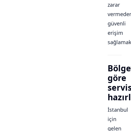
zarar
vermede
güvenli
erişim
sağlamakt
Bölge
göre
servi
hazırl
İstanbul
için
gelen