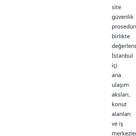
site
güvenlik
prosedür
birlikte
değerlendi
İstanbul
içi
ana
ulaşım
aksları,
konut
alanları
ve iş
merkezle