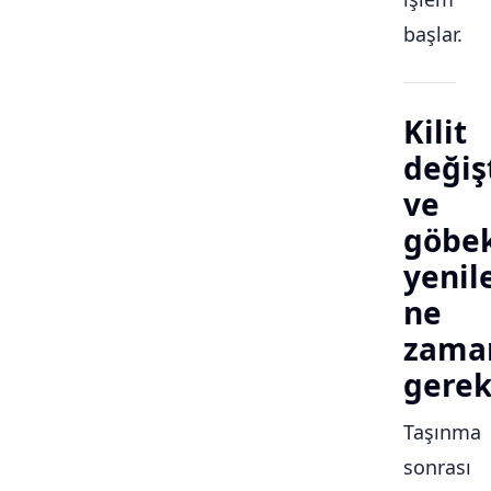
başlar.
Kilit
değiş
ve
göbe
yeni
ne
zama
gerek
Taşınma
sonrası