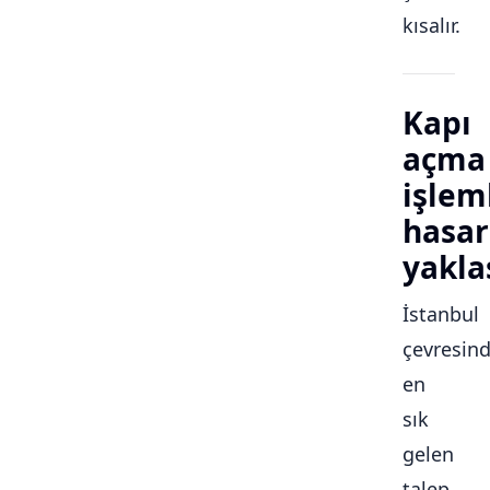
kısalır.
Kapı
açma
işlem
hasar
yakla
İstanbul
çevresin
en
sık
gelen
talep