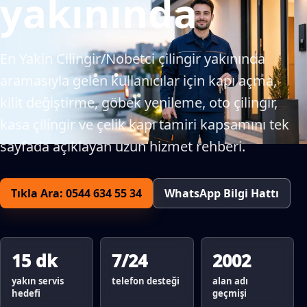
yakınında
En Yakin Cilingir/Nobetci çilingir yakınında
aramasıyla gelen kullanıcılar için kapı açma,
kilit değiştirme, göbek yenileme, oto çilingir,
kasa çilingir ve çelik kapı tamiri kapsamını tek
sayfada açıklayan uzun hizmet rehberi.
Tıkla Ara: 0544 634 55 34
WhatsApp Bilgi Hattı
15 dk
7/24
2002
yakın servis
telefon desteği
alan adı
hedefi
geçmişi