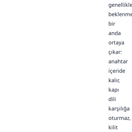
genellikl
beklenme
bir
anda
ortaya
çıkar:
anahtar
içeride
kalır,
kapı
dili
karşılığa
oturmaz,
kilit