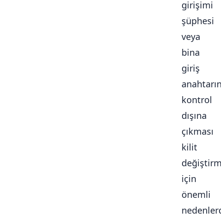
girişimi
şüphesi
veya
bina
giriş
anahtarı
kontrol
dışına
çıkması
kilit
değiştir
için
önemli
nedenlerd