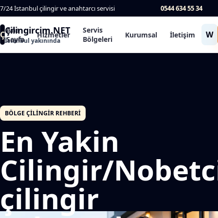
7/24 İstanbul çilingir ve anahtarcı servisi
0544 634 55 34
Çilingircim.NET
Ana
Servis
Ç
W
Hizmetler
Kurumsal
İletişim
Sayfa
Bölgeleri
İstanbul yakınında
BÖLGE ÇILINGIR REHBERI
En Yakin
Cilingir/Nobetc
çilingir