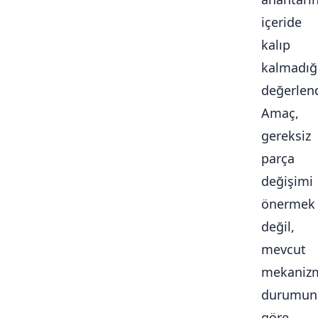
içeride
kalıp
kalmadığ
değerlendi
Amaç,
gereksiz
parça
değişimi
önermek
değil,
mevcut
mekaniz
durumun
göre