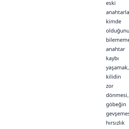
eski
anahtarla
kimde
olduğun
bilememe
anahtar
kaybı
yaşamak,
kilidin
zor
dönmesi,
göbeğin
gevşemes
hırsızlık