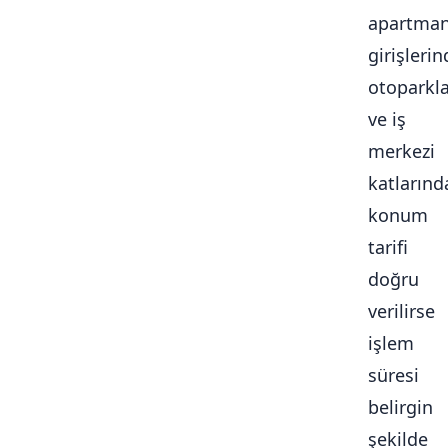
apartma
girişlerin
otoparkl
ve iş
merkezi
katlarınd
konum
tarifi
doğru
verilirse
işlem
süresi
belirgin
şekilde