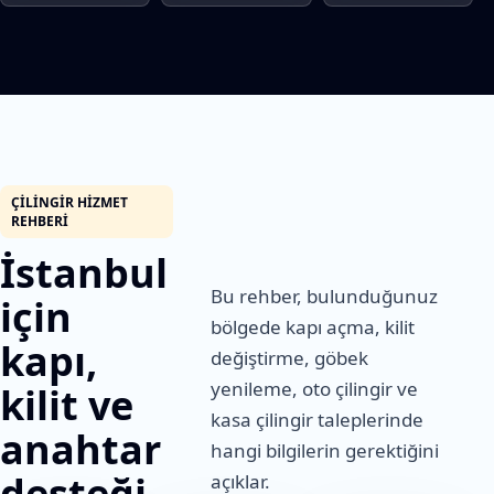
ÇILINGIR HIZMET
REHBERI
İstanbul
Bu rehber, bulunduğunuz
için
bölgede kapı açma, kilit
kapı,
değiştirme, göbek
yenileme, oto çilingir ve
kilit ve
kasa çilingir taleplerinde
anahtar
hangi bilgilerin gerektiğini
desteği
açıklar.