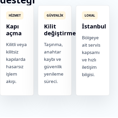
HIZMET
GÜVENLIK
LOKAL
Kapı
Kilit
İstanbul
açma
değiştirme
Bölgeye
Kilitli veya
Taşınma,
ait servis
kilitsiz
anahtar
kapsamı
kapılarda
kaybı ve
ve hızlı
hasarsız
güvenlik
iletişim
işlem
yenileme
bilgisi.
akışı.
süreci.