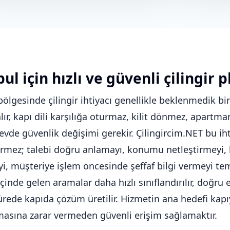
ul için hızlı ve güvenli çilingir p
bölgesinde çilingir ihtiyacı genellikle beklenmedik bi
alır, kapı dili karşılığa oturmaz, kilit dönmez, apart
 evde güvenlik değişimi gerekir. Çilingircim.NET bu iht
rmez; talebi doğru anlamayı, konumu netleştirmeyi, k
, müşteriye işlem öncesinde şeffaf bilgi vermeyi tem
içinde gelen aramalar daha hızlı sınıflandırılır, doğr
ürede kapıda çözüm üretilir. Hizmetin ana hedefi kapıy
asına zarar vermeden güvenli erişim sağlamaktır.