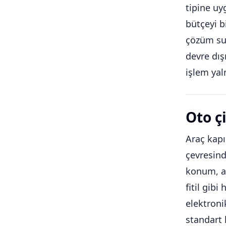
tipine uy
bütçeyi b
çözüm sun
devre dış
işlem yal
Oto ç
Araç kapı
çevresind
konum, an
fitil gib
elektroni
standart 