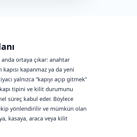
lanı
r anda ortaya çıkar: anahtar
man kapısı kapanmaz ya da yeni
iyacı yalnızca “kapıyı açıp gitmek”
apı tipini ve kilit durumunu
el süreç kabul eder. Böylece
u ekip yönlendirilir ve mümkün olan
a, kasaya, araca veya kilit