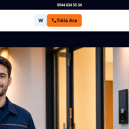
0544 634 55 34
W
Tıkla Ara