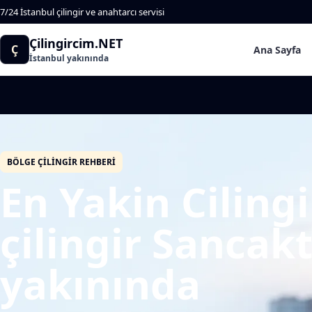
7/24 İstanbul çilingir ve anahtarcı servisi
Çilingircim.NET
Ç
Ana Sayfa
İstanbul yakınında
BÖLGE ÇILINGIR REHBERI
En Yakin Cilingi
çilingir Sancak
yakınında