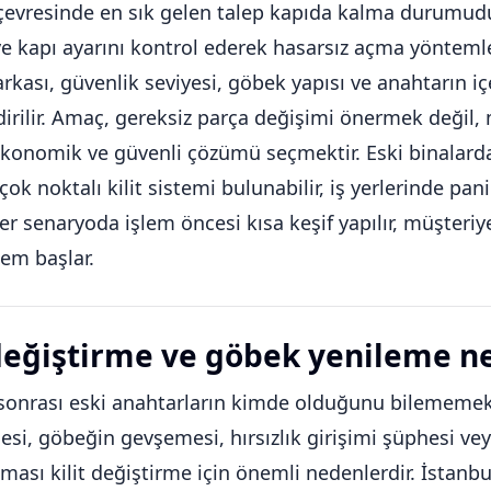
çevresinde en sık gelen talep kapıda kalma durumudur. 
ve kapı ayarını kontrol ederek hasarsız açma yöntemleriy
arkası, güvenlik seviyesi, göbek yapısı ve anahtarın i
dirilir. Amaç, gereksiz parça değişimi önermek değ
konomik ve güvenli çözümü seçmektir. Eski binalarda k
çok noktalı kilit sistemi bulunabilir, iş yerlerinde pan
 Her senaryoda işlem öncesi kısa keşif yapılır, müşteriy
lem başlar.
 değiştirme ve göbek yenileme n
onrası eski anahtarların kimde olduğunu bilememek,
si, göbeğin gevşemesi, hırsızlık girişimi şüphesi vey
kması kilit değiştirme için önemli nedenlerdir. İstanbu