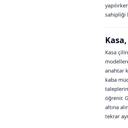
yapılırke
sahipliği
Kasa, 
Kasa çilin
modellere
anahtar k
kaba müda
talepleri
öğrenir. 
altına al
tekrar ay