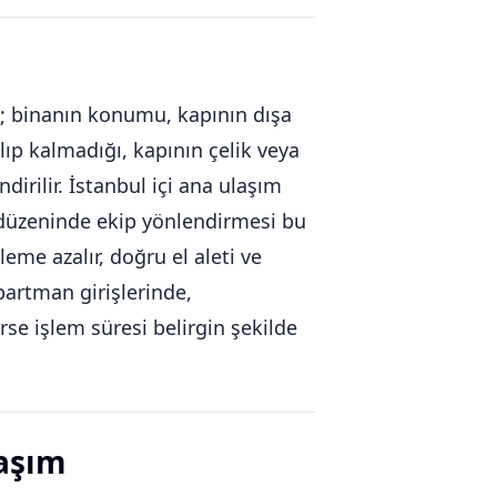
az; binanın konumu, kapının dışa
alıp kalmadığı, kapının çelik veya
irilir. İstanbul içi ana ulaşım
s düzeninde ekip yönlendirmesi bu
leme azalır, doğru el aleti ve
partman girişlerinde,
rse işlem süresi belirgin şekilde
laşım