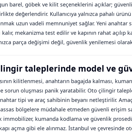
gun barel, göbek ve kilit seçeneklerini açıklar; güvenli
irlikte değerlendirir. Kullanıcıya yalnızca pahalı ürü
mak uzun vadeli memnuniyet sağlar. Yeni anahtar set
ı kalır, mekanizma test edilir ve kapının rahat açılıp k
nızca parça değişimi değil, güvenlik yenilemesi olara
ilingir taleplerinde model ve gü
sının kilitlenmesi, anahtarın bagajda kalması, kum
e sorun oluşması panik yaratabilir. Oto çilingir talepl
ahtar tipi ve araç sahibinin beyanı netleştirilir. Am
i hassas bölgelere müdahale etmeden güvenli erişim 
k immobilizer, kumanda kodlama ve güvenlik prosedü
kapı açma gibi ele alınmaz. İstanbul ve çevresinde ot