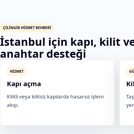
ÇILINGIR HIZMET REHBERI
İstanbul için kapı, kilit v
anahtar desteği
HIZMET
GÜ
Kapı açma
Ki
Kilitli veya kilitsiz kapılarda hasarsız işlem
Taş
akışı.
yen