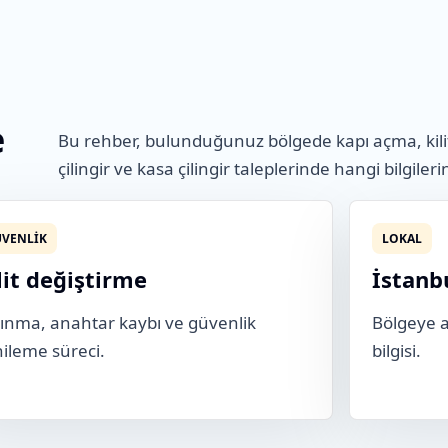
e
Bu rehber, bulunduğunuz bölgede kapı açma, kili
çilingir ve kasa çilingir taleplerinde hangi bilgileri
VENLIK
LOKAL
lit değiştirme
İstanb
ınma, anahtar kaybı ve güvenlik
Bölgeye ai
ileme süreci.
bilgisi.