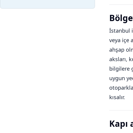
Bölge
İstanbul 
veya içe 
ahşap olm
aksları, 
bilgilere
uygun yed
otoparkla
kısalır.
Kapı 