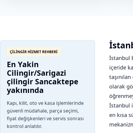
İstanb
ÇILINGIR HIZMET REHBERI
İstanbul 
En Yakin
içeride k
Cilingir/Sarigazi
taşınılan
çilingir Sancaktepe
olarak gö
yakınında
öğrenmeyi
Kapı, kilit, oto ve kasa işlemlerinde
İstanbul 
güvenli müdahale, parça seçimi,
en kısa s
fiyat değişkenleri ve servis sonrası
mekanizm
kontrol anlatılır.