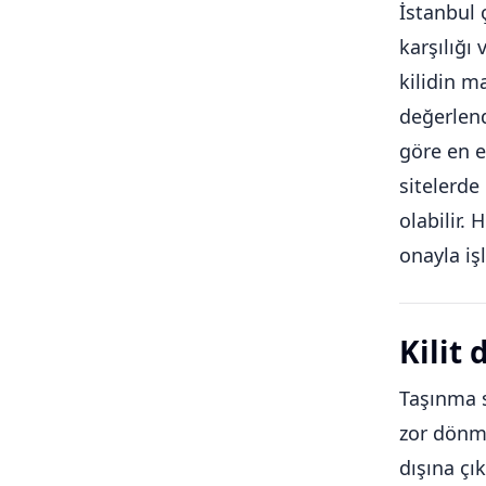
İstanbul 
karşılığı 
kilidin m
değerlen
göre en e
sitelerde 
olabilir.
onayla iş
Kilit
Taşınma s
zor dönme
dışına çı