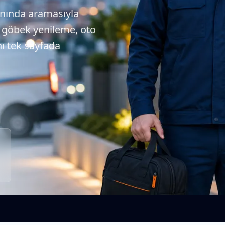
kınında aramasıyla
e, göbek yenileme, oto
nı tek sayfada