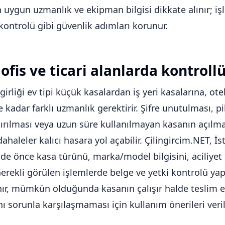
n uygun uzmanlık ve ekipman bilgisi dikkate alınır; i
 kontrolü gibi güvenlik adımları korunur.
ofis ve ticari alanlarda kontroll
girliği ev tipi küçük kasalardan iş yeri kasalarına, otel
 kadar farklı uzmanlık gerektirir. Şifre unutulması, 
ırılması veya uzun süre kullanılmayan kasanın açılm
haleler kalıcı hasara yol açabilir. Çilingircim.NET, İ
nde önce kasa türünü, marka/model bilgisini, aciliyet
Gerekli görülen işlemlerde belge ve yetki kontrolü yapıl
ınır, mümkün olduğunda kasanın çalışır halde teslim 
nı sorunla karşılaşmaması için kullanım önerileri verili