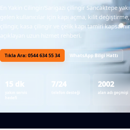
En Yakin Cilingir/Sarigazi çilingir Sancaktepe ya
gelen kullanıcılar için kapı açma, kilit değiştirm
çilingir, kasa çilingir ve çelik kapı tamiri kapsamı
açıklayan uzun hizmet rehberi.
Tıkla Ara: 0544 634 55 34
WhatsApp Bilgi Hattı
15 dk
7/24
2002
yakın servis
telefon desteği
alan adı geçmişi
hedefi