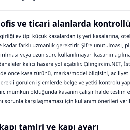
ofis ve ticari alanlarda kontroll
girliği ev tipi küçük kasalardan iş yeri kasalarına, otel
 kadar farklı uzmanlık gerektirir. Şifre unutulması, 
ırılması veya uzun süre kullanılmayan kasanın açılm
haleler kalıcı hasara yol açabilir. Çilingircim.NET, İ
nde önce kasa türünü, marka/model bilgisini, aciliyet
Gerekli görülen işlemlerde belge ve yetki kontrolü yapıl
ınır, mümkün olduğunda kasanın çalışır halde teslim 
nı sorunla karşılaşmaması için kullanım önerileri verili
 kapı tamiri ve kapı ayarı