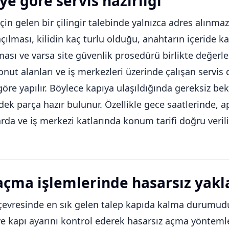
ye göre servis hazırlığı
için gelen bir çilingir talebinde yalnızca adres alınm
açılması, kilidin kaç turlu olduğu, anahtarın içeride k
ası ve varsa site güvenlik prosedürü birlikte değerlend
konut alanları ve iş merkezleri üzerinde çalışan servi
 göre yapılır. Böylece kapıya ulaşıldığında gereksiz bek
ek parça hazır bulunur. Özellikle gece saatlerinde, a
rda ve iş merkezi katlarında konum tarifi doğru verili
açma işlemlerinde hasarsız yak
çevresinde en sık gelen talep kapıda kalma durumudur. 
ve kapı ayarını kontrol ederek hasarsız açma yöntemleriy