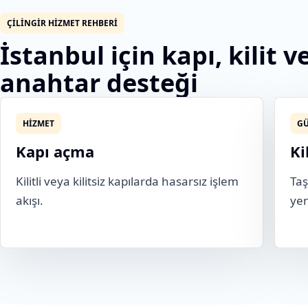
ÇILINGIR HIZMET REHBERI
İstanbul için kapı, kilit v
anahtar desteği
HIZMET
GÜ
Kapı açma
Ki
Kilitli veya kilitsiz kapılarda hasarsız işlem
Taş
akışı.
yen