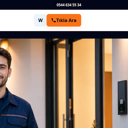
0544 634 55 34
W
Tıkla Ara