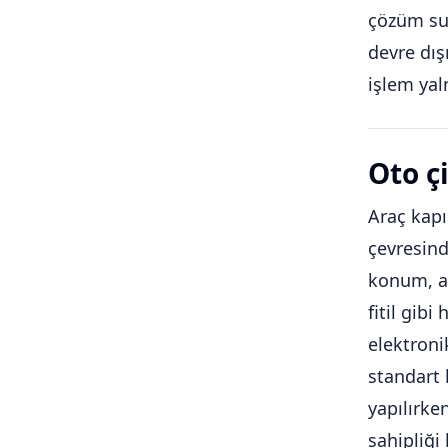
çözüm sun
devre dış
işlem yal
Oto ç
Araç kapı
çevresind
konum, an
fitil gib
elektroni
standart 
yapılırke
sahipliği