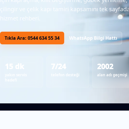
çilingir ve çelik kapı tamiri kapsamını tek sayfa
hizmet rehberi.
Tıkla Ara: 0544 634 55 34
WhatsApp Bilgi Hattı
15 dk
7/24
2002
yakın servis
telefon desteği
alan adı geçmişi
hedefi