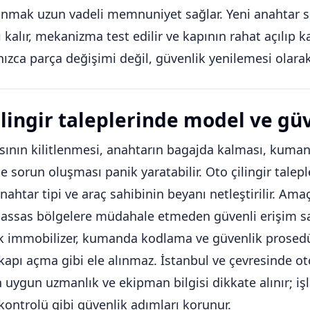
mak uzun vadeli memnuniyet sağlar. Yeni anahtar set
ı kalır, mekanizma test edilir ve kapının rahat açılıp k
nızca parça değişimi değil, güvenlik yenilemesi olara
ilingir taleplerinde model ve gü
sının kilitlenmesi, anahtarın bagajda kalması, kum
e sorun oluşması panik yaratabilir. Oto çilingir talepl
ahtar tipi ve araç sahibinin beyanı netleştirilir. Am
i hassas bölgelere müdahale etmeden güvenli erişim 
k immobilizer, kumanda kodlama ve güvenlik prosedü
kapı açma gibi ele alınmaz. İstanbul ve çevresinde ot
n uygun uzmanlık ve ekipman bilgisi dikkate alınır; i
 kontrolü gibi güvenlik adımları korunur.