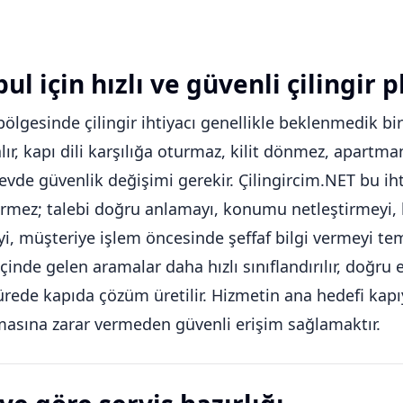
ul için hızlı ve güvenli çilingir p
bölgesinde çilingir ihtiyacı genellikle beklenmedik bi
alır, kapı dili karşılığa oturmaz, kilit dönmez, apart
 evde güvenlik değişimi gerekir. Çilingircim.NET bu iht
rmez; talebi doğru anlamayı, konumu netleştirmeyi, k
, müşteriye işlem öncesinde şeffaf bilgi vermeyi tem
içinde gelen aramalar daha hızlı sınıflandırılır, doğr
ürede kapıda çözüm üretilir. Hizmetin ana hedefi kapıy
asına zarar vermeden güvenli erişim sağlamaktır.