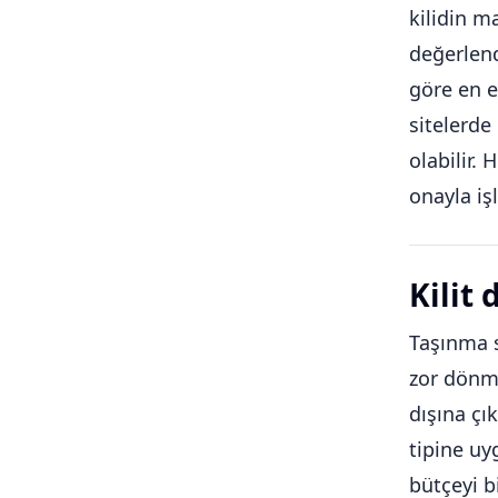
kilidin m
değerlen
göre en e
sitelerde 
olabilir.
onayla iş
Kilit
Taşınma s
zor dönme
dışına çı
tipine uy
bütçeyi b