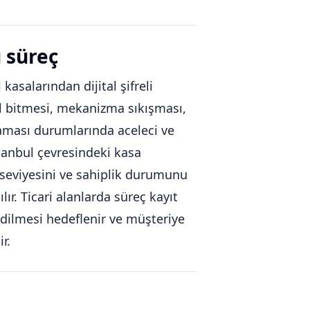
ü süreç
 kasalarından dijital şifreli
pil bitmesi, mekanizma sıkışması,
aması durumlarında aceleci ve
stanbul çevresindeki kasa
 seviyesini ve sahiplik durumunu
ır. Ticari alanlarda süreç kayıt
edilmesi hedeflenir ve müşteriye
r.