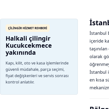
İstanb
ÇILINGIR HIZMET REHBERI
İstanbul 
Halkali çilingir
içeride k
Kucukcekmece
taşınılan
yakınında
olarak gö
Kapı, kilit, oto ve kasa işlemlerinde
öğrenmeyi
güvenli müdahale, parça seçimi,
İstanbul 
fiyat değişkenleri ve servis sonrası
en kısa s
kontrol anlatılır.
mekanizm