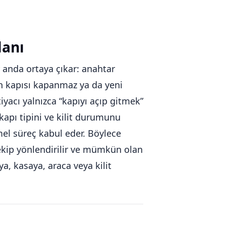
lanı
r anda ortaya çıkar: anahtar
man kapısı kapanmaz ya da yeni
iyacı yalnızca “kapıyı açıp gitmek”
apı tipini ve kilit durumunu
el süreç kabul eder. Böylece
u ekip yönlendirilir ve mümkün olan
a, kasaya, araca veya kilit