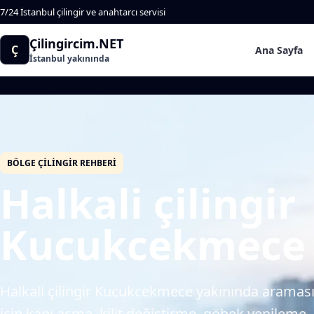
7/24 İstanbul çilingir ve anahtarcı servisi
Çilingircim.NET
Ç
Ana Sayfa
İstanbul yakınında
BÖLGE ÇILINGIR REHBERI
Halkali çilingir
Kucukcekmece 
Halkali çilingir Kucukcekmece yakınında aramasıy
için kapı açma, kilit değiştirme, göbek yenileme, o