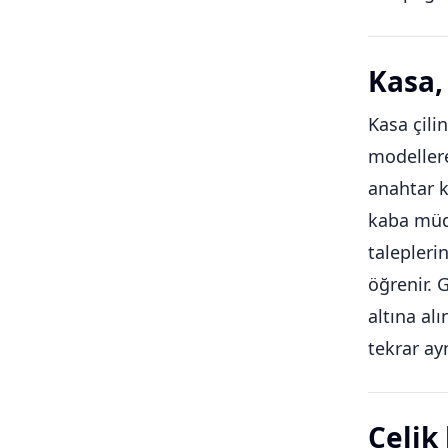
Kasa, 
Kasa çilin
modellere
anahtar k
kaba müda
talepleri
öğrenir. 
altına al
tekrar ay
Çelik