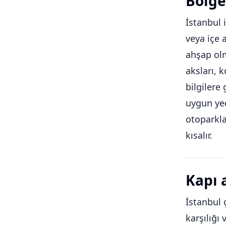
Bölge
İstanbul 
veya içe 
ahşap olm
aksları, 
bilgilere
uygun yed
otoparkla
kısalır.
Kapı 
İstanbul 
karşılığı 