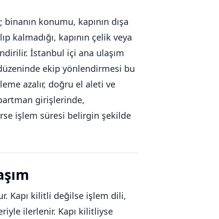
az; binanın konumu, kapının dışa
alıp kalmadığı, kapının çelik veya
irilir. İstanbul içi ana ulaşım
s düzeninde ekip yönlendirmesi bu
leme azalır, doğru el aleti ve
partman girişlerinde,
rse işlem süresi belirgin şekilde
laşım
Kapı kilitli değilse işlem dili,
le ilerlenir. Kapı kilitliyse