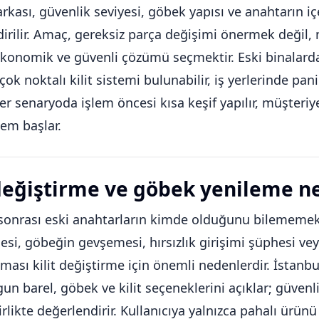
arkası, güvenlik seviyesi, göbek yapısı ve anahtarın i
dirilir. Amaç, gereksiz parça değişimi önermek değ
konomik ve güvenli çözümü seçmektir. Eski binalarda k
çok noktalı kilit sistemi bulunabilir, iş yerlerinde pan
 Her senaryoda işlem öncesi kısa keşif yapılır, müşteriy
lem başlar.
 değiştirme ve göbek yenileme n
onrası eski anahtarların kimde olduğunu bilememek,
si, göbeğin gevşemesi, hırsızlık girişimi şüphesi vey
kması kilit değiştirme için önemli nedenlerdir. İstanbu
gun barel, göbek ve kilit seçeneklerini açıklar; güvenli
irlikte değerlendirir. Kullanıcıya yalnızca pahalı ürü