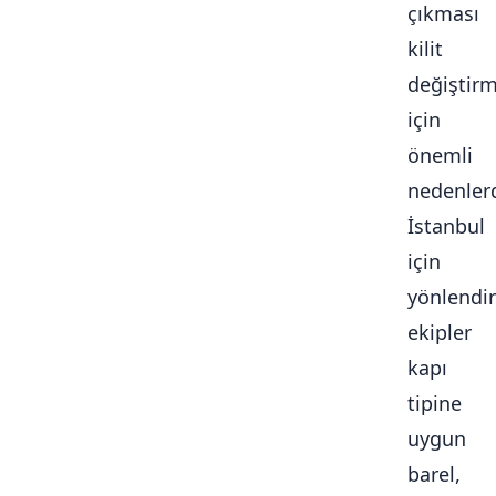
çıkması
kilit
değiştir
için
önemli
nedenlerd
İstanbul
için
yönlendir
ekipler
kapı
tipine
uygun
barel,