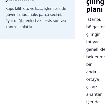
çiling
planı
Kapı, kilit, oto ve kasa işlemlerinde
güvenli müdahale, parça seçimi,
İstanbul
fiyat değişkenleri ve servis sonrası
bölgesin
kontrol anlatılır.
çilingir
ihtiyacı
genellikl
beklenme
bir
anda
ortaya
çıkar:
anahtar
içeride