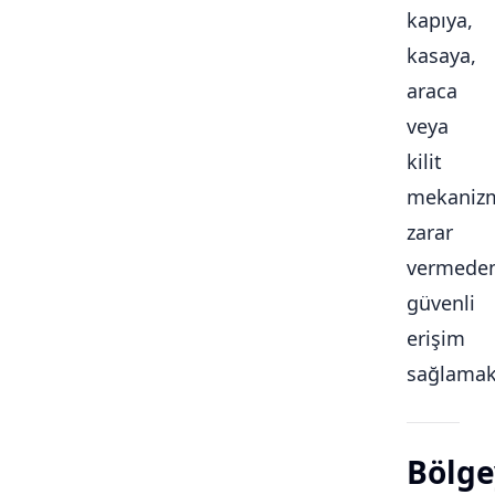
kapıya,
kasaya,
araca
veya
kilit
mekaniz
zarar
vermede
güvenli
erişim
sağlamakt
Bölge