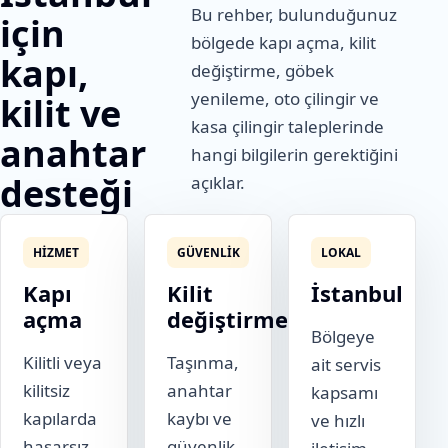
Bu rehber, bulunduğunuz
için
bölgede kapı açma, kilit
kapı,
değiştirme, göbek
yenileme, oto çilingir ve
kilit ve
kasa çilingir taleplerinde
anahtar
hangi bilgilerin gerektiğini
desteği
açıklar.
HIZMET
GÜVENLIK
LOKAL
Kapı
Kilit
İstanbul
açma
değiştirme
Bölgeye
Kilitli veya
Taşınma,
ait servis
kilitsiz
anahtar
kapsamı
kapılarda
kaybı ve
ve hızlı
hasarsız
güvenlik