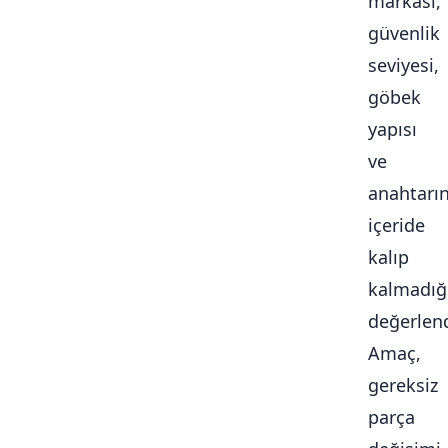
markası,
güvenlik
seviyesi,
göbek
yapısı
ve
anahtarı
içeride
kalıp
kalmadığ
değerlendi
Amaç,
gereksiz
parça