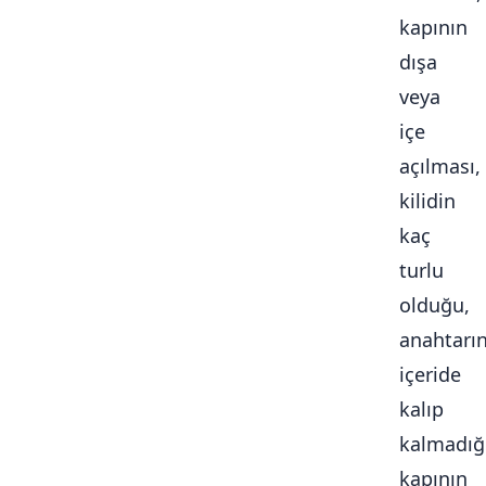
kapının
dışa
veya
içe
açılması,
kilidin
kaç
turlu
olduğu,
anahtarı
içeride
kalıp
kalmadığ
kapının