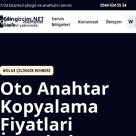
7/24 İstanbul çilingir ve anahtarcı servisi
0544 634 55 34
Çilingircim.NET
Ana
Servis
Ç
W
Hizmetler
Kurumsal
İletişim
Sayfa
Bölgeleri
İstanbul yakınında
BÖLGE ÇILINGIR REHBERI
Oto Anahtar
Kopyalama
Fiyatlari