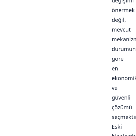
değişimi
önermek
değil,
mevcut
mekaniz
durumun
göre
en
ekonomi
ve
güvenli
çözümü
seçmektir
Eski