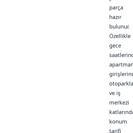
parça
hazır
bulunur.
Özellikle
gece
saatlerin
apartma
girişlerin
otoparkl
ve iş
merkezi
katlarınd
konum
tarifi