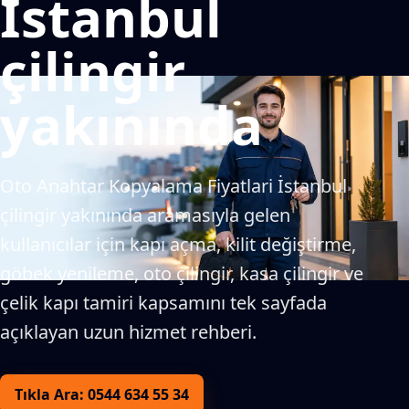
İstanbul
çilingir
yakınında
Oto Anahtar Kopyalama Fiyatlari İstanbul
çilingir yakınında aramasıyla gelen
kullanıcılar için kapı açma, kilit değiştirme,
göbek yenileme, oto çilingir, kasa çilingir ve
çelik kapı tamiri kapsamını tek sayfada
açıklayan uzun hizmet rehberi.
Tıkla Ara: 0544 634 55 34