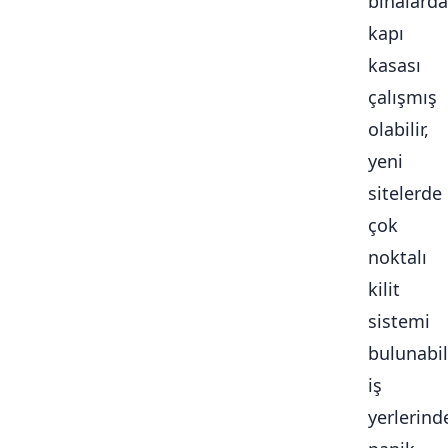
binalarda
kapı
kasası
çalışmış
olabilir,
yeni
sitelerde
çok
noktalı
kilit
sistemi
bulunabili
iş
yerlerind