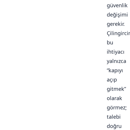
güvenlik
değişimi
gerekir.
Çilingirc
bu
ihtiyacı
yalnızca
“kapıyı
açıp
gitmek”
olarak
görmez;
talebi
doğru