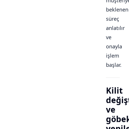
müşteriy
beklenen
süreç
anlatılır
ve
onayla
işlem
başlar.
Kilit
değiş
ve
göbe
yeni