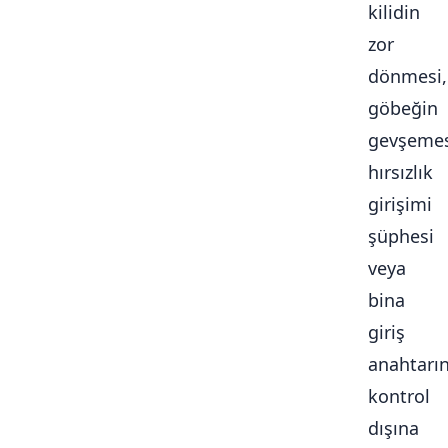
kilidin
zor
dönmesi,
göbeğin
gevşemes
hırsızlık
girişimi
şüphesi
veya
bina
giriş
anahtarı
kontrol
dışına