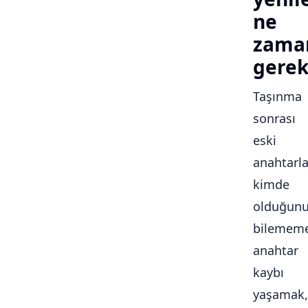
ne
zama
gerek
Taşınma
sonrası
eski
anahtarla
kimde
olduğun
bilememe
anahtar
kaybı
yaşamak,