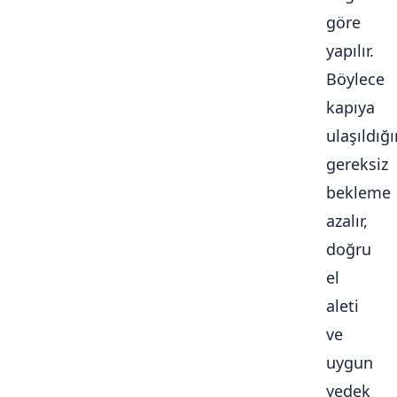
göre
yapılır.
Böylece
kapıya
ulaşıldığ
gereksiz
bekleme
azalır,
doğru
el
aleti
ve
uygun
yedek