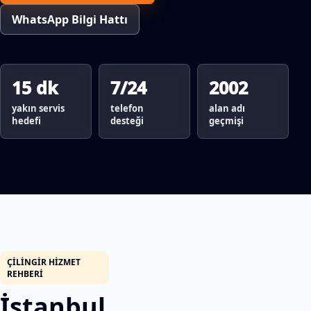
WhatsApp Bilgi Hattı
15 dk
7/24
2002
yakın servis
telefon
alan adı
hedefi
desteği
geçmişi
ÇILINGIR HIZMET
REHBERI
İstanbul