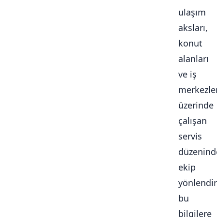
ulaşım
aksları,
konut
alanları
ve iş
merkezle
üzerinde
çalışan
servis
düzenind
ekip
yönlendi
bu
bilgilere