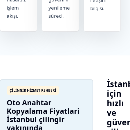
iletişim
işlem
yenileme
bilgisi.
akışı.
süreci.
İstan
ÇILINGIR HIZMET REHBERI
için
Oto Anahtar
hızlı
Kopyalama Fiyatlari
ve
İstanbul çilingir
güven
yakınında