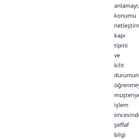
anlamayı
konumu
netleştir
kapı
tipini
ve
kilit
durumun
öğrenmey
müşteriy
işlem
öncesind
şeffaf
bilgi