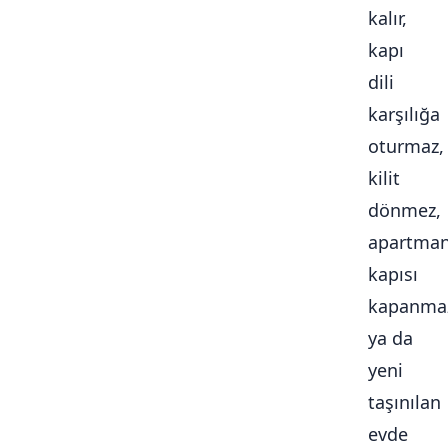
kalır,
kapı
dili
karşılığa
oturmaz,
kilit
dönmez,
apartma
kapısı
kapanma
ya da
yeni
taşınılan
evde