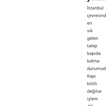
İstanbul
çevresin
en
sık
gelen
talep
kapıda
kalma
durumudu
Kapı
kilitli
değilse
işlem