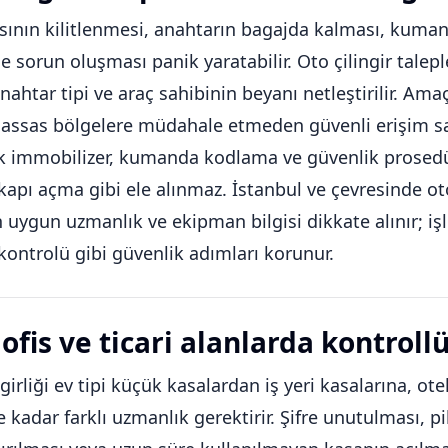
sının kilitlenmesi, anahtarın bagajda kalması, kum
e sorun oluşması panik yaratabilir. Oto çilingir talepl
ahtar tipi ve araç sahibinin beyanı netleştirilir. Am
i hassas bölgelere müdahale etmeden güvenli erişim 
k immobilizer, kumanda kodlama ve güvenlik prosedü
kapı açma gibi ele alınmaz. İstanbul ve çevresinde ot
n uygun uzmanlık ve ekipman bilgisi dikkate alınır; i
 kontrolü gibi güvenlik adımları korunur.
ofis ve ticari alanlarda kontroll
girliği ev tipi küçük kasalardan iş yeri kasalarına, otel
 kadar farklı uzmanlık gerektirir. Şifre unutulması, 