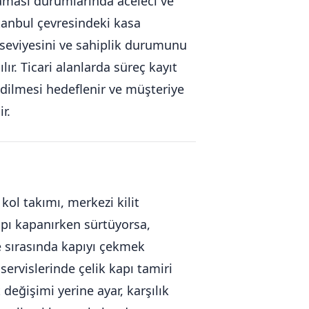
aması durumlarında aceleci ve
stanbul çevresindeki kasa
 seviyesini ve sahiplik durumunu
ır. Ticari alanlarda süreç kayıt
edilmesi hedeflenir ve müşteriye
r.
 kol takımı, merkezi kilit
Kapı kapanırken sürtüyorsa,
e sırasında kapıyı çekmek
servislerinde çelik kapı tamiri
t değişimi yerine ayar, karşılık