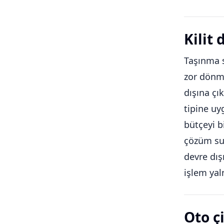
Kilit
Taşınma s
zor dönme
dışına çı
tipine uy
bütçeyi b
çözüm sun
devre dış
işlem yal
Oto ç