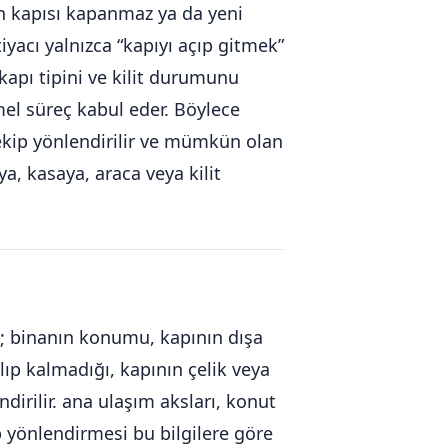
man kapısı kapanmaz ya da yeni
iyacı yalnızca “kapıyı açıp gitmek”
apı tipini ve kilit durumunu
el süreç kabul eder. Böylece
u ekip yönlendirilir ve mümkün olan
a, kasaya, araca veya kilit
az; binanın konumu, kapının dışa
alıp kalmadığı, kapının çelik veya
dirilir. ana ulaşım aksları, konut
p yönlendirmesi bu bilgilere göre