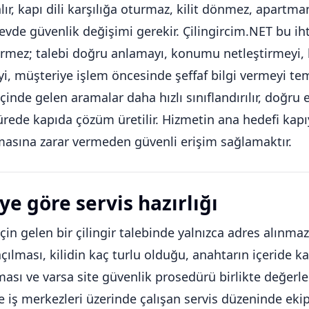
alır, kapı dili karşılığa oturmaz, kilit dönmez, apart
 evde güvenlik değişimi gerekir. Çilingircim.NET bu iht
rmez; talebi doğru anlamayı, konumu netleştirmeyi, k
, müşteriye işlem öncesinde şeffaf bilgi vermeyi tem
içinde gelen aramalar daha hızlı sınıflandırılır, doğr
ürede kapıda çözüm üretilir. Hizmetin ana hedefi kapıy
asına zarar vermeden güvenli erişim sağlamaktır.
ye göre servis hazırlığı
için gelen bir çilingir talebinde yalnızca adres alınm
açılması, kilidin kaç turlu olduğu, anahtarın içeride k
ası ve varsa site güvenlik prosedürü birlikte değerlen
ve iş merkezleri üzerinde çalışan servis düzeninde eki