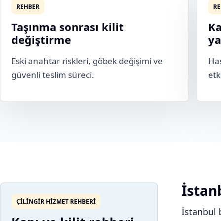
REHBER
RE
Taşınma sonrası kilit
Ka
değiştirme
ya
Eski anahtar riskleri, göbek değişimi ve
Has
güvenli teslim süreci.
etk
İstanb
ÇILINGIR HIZMET REHBERI
İstanbul 