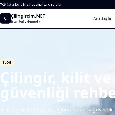
7/24 İstanbul çilingir ve anahtarcı servisi
Çilingircim.NET
Ç
Ana Sayfa
İstanbul yakınında
BLOG
Çilingir, kilit v
güvenliği rehbe
Kilit seçimi, kapı ayarı, taşınma sonrası güvenlik, 