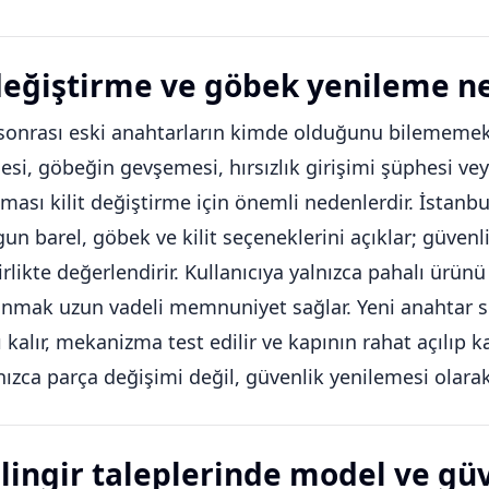
 değiştirme ve göbek yenileme n
onrası eski anahtarların kimde olduğunu bilememek,
si, göbeğin gevşemesi, hırsızlık girişimi şüphesi vey
kması kilit değiştirme için önemli nedenlerdir. İstanbu
gun barel, göbek ve kilit seçeneklerini açıklar; güvenli
irlikte değerlendirir. Kullanıcıya yalnızca pahalı ürü
mak uzun vadeli memnuniyet sağlar. Yeni anahtar set
ı kalır, mekanizma test edilir ve kapının rahat açılıp k
nızca parça değişimi değil, güvenlik yenilemesi olara
ilingir taleplerinde model ve gü