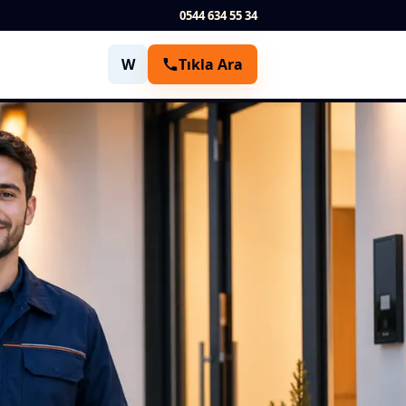
0544 634 55 34
W
Tıkla Ara