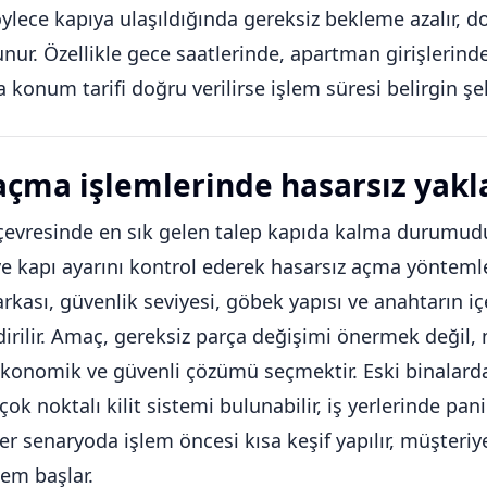
Böylece kapıya ulaşıldığında gereksiz bekleme azalır, 
unur. Özellikle gece saatlerinde, apartman girişlerind
 konum tarifi doğru verilirse işlem süresi belirgin şeki
açma işlemlerinde hasarsız yak
çevresinde en sık gelen talep kapıda kalma durumudur. 
ve kapı ayarını kontrol ederek hasarsız açma yöntemleriy
arkası, güvenlik seviyesi, göbek yapısı ve anahtarın i
dirilir. Amaç, gereksiz parça değişimi önermek değ
konomik ve güvenli çözümü seçmektir. Eski binalarda k
çok noktalı kilit sistemi bulunabilir, iş yerlerinde pan
 Her senaryoda işlem öncesi kısa keşif yapılır, müşteriy
lem başlar.