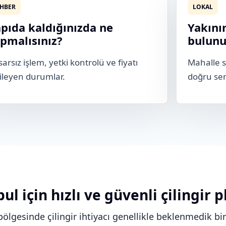
HBER
LOKAL
pıda kaldığınızda ne
Yakınım
pmalısınız?
bulunu
arsız işlem, yetki kontrolü ve fiyatı
Mahalle s
ileyen durumlar.
doğru ser
ul için hızlı ve güvenli çilingir p
bölgesinde çilingir ihtiyacı genellikle beklenmedik bi