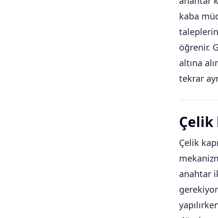
anahtar k
kaba müda
talepleri
öğrenir. 
altına al
tekrar ay
Çelik
Çelik kapı
mekanizma
anahtar i
gerekiyor
yapılırken