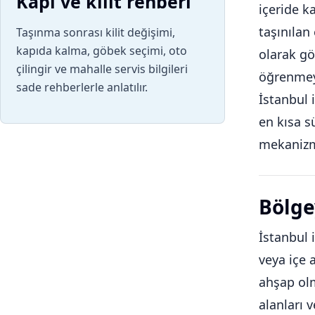
Kapı ve kilit rehberi
içeride k
taşınılan
Taşınma sonrası kilit değişimi,
kapıda kalma, göbek seçimi, oto
olarak gö
çilingir ve mahalle servis bilgileri
öğrenmeyi
sade rehberlerle anlatılır.
İstanbul 
en kısa s
mekanizm
Bölge
İstanbul 
veya içe 
ahşap olm
alanları 