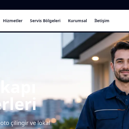
Hizmetler
Servis Bölgeleri
Kurumsal
İletişim
e kapı
rleri
oto çilingir ve lokal