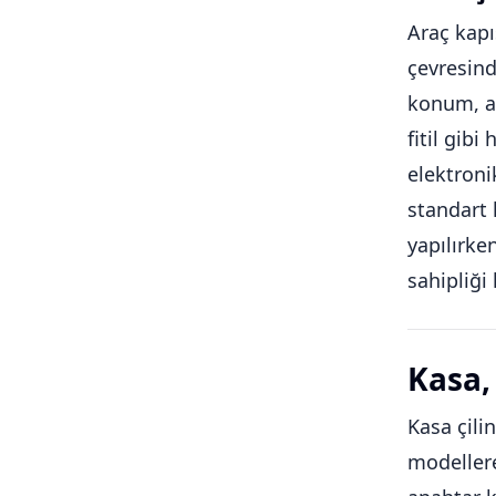
Araç kapı
çevresind
konum, an
fitil gib
elektroni
standart 
yapılırke
sahipliği
Kasa, 
Kasa çilin
modellere