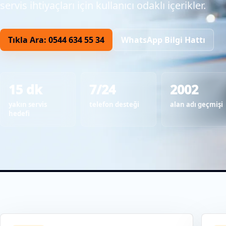
servis ihtiyaçları için kullanıcı odaklı içerikler.
Tıkla Ara: 0544 634 55 34
WhatsApp Bilgi Hattı
15 dk
7/24
2002
yakın servis
telefon desteği
alan adı geçmişi
hedefi