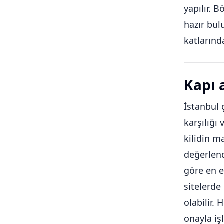
yapılır. 
hazır bul
katlarında
Kapı 
İstanbul 
karşılığı 
kilidin m
değerlen
göre en e
sitelerde 
olabilir.
onayla iş