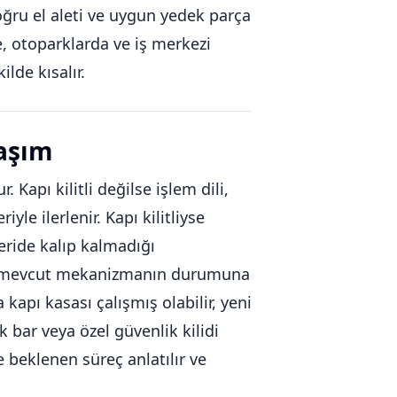
doğru el aleti ve uygun yedek parça
e, otoparklarda ve iş merkezi
lde kısalır.
laşım
Kapı kilitli değilse işlem dili,
le ilerlenir. Kapı kilitliyse
çeride kalıp kalmadığı
il, mevcut mekanizmanın durumuna
apı kasası çalışmış olabilir, yeni
ik bar veya özel güvenlik kilidi
e beklenen süreç anlatılır ve