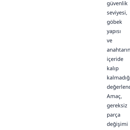
güvenlik
seviyesi,
göbek
yapısı
ve
anahtarı
içeride
kalıp
kalmadığ
değerlendi
Amaç,
gereksiz
parça
değişimi