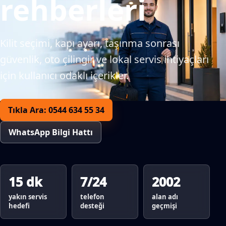
rehberleri
Kilit seçimi, kapı ayarı, taşınma sonrası
güvenlik, oto çilingir ve lokal servis ihtiyaçları
için kullanıcı odaklı içerikler.
Tıkla Ara: 0544 634 55 34
WhatsApp Bilgi Hattı
15 dk
7/24
2002
yakın servis
telefon
alan adı
hedefi
desteği
geçmişi