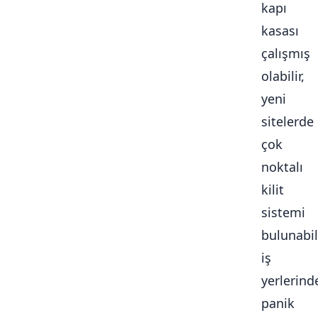
kapı
kasası
çalışmış
olabilir,
yeni
sitelerde
çok
noktalı
kilit
sistemi
bulunabili
iş
yerlerind
panik