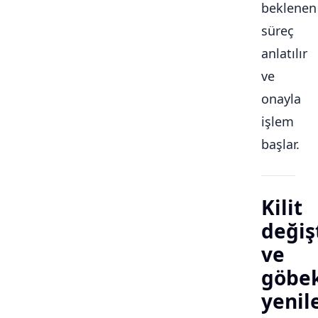
beklenen
süreç
anlatılır
ve
onayla
işlem
başlar.
Kilit
değiş
ve
göbe
yeni