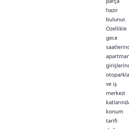
parça
hazır
bulunur.
Özellikle
gece
saatlerin
apartma
girişlerin
otoparkl
ve iş
merkezi
katlarınd
konum
tarifi