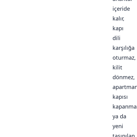
içeride
kalır,
kapı
dili
karşılığa
oturmaz,
kilit
dönmez,
apartma
kapısı
kapanma
ya da
yeni
taşınılan