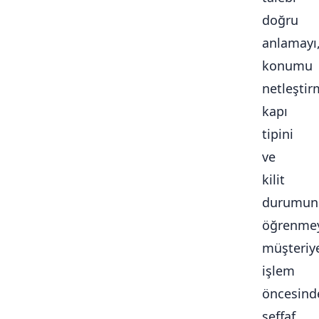
doğru
anlamayı
konumu
netleştir
kapı
tipini
ve
kilit
durumun
öğrenmey
müşteriy
işlem
öncesind
şeffaf