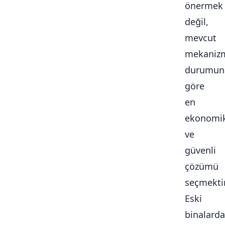
önermek
değil,
mevcut
mekaniz
durumun
göre
en
ekonomi
ve
güvenli
çözümü
seçmektir
Eski
binalarda