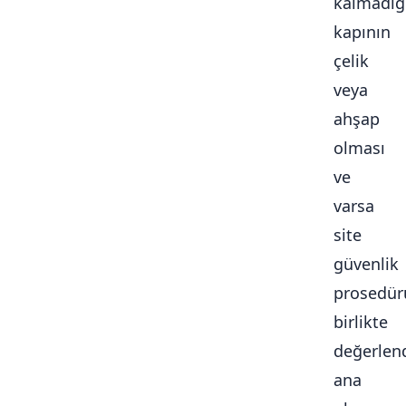
kalmadığ
kapının
çelik
veya
ahşap
olması
ve
varsa
site
güvenlik
prosedür
birlikte
değerlendi
ana