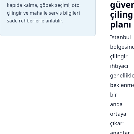
güven
kapıda kalma, göbek seçimi, oto
çiling
çilingir ve mahalle servis bilgileri
sade rehberlerle anlatılır.
planı
İstanbul
bölgesin
çilingir
ihtiyacı
genellikl
beklenme
bir
anda
ortaya
çıkar:
anahtar