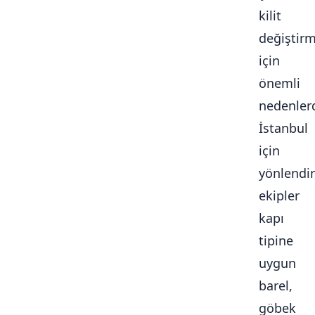
kilit
değiştir
için
önemli
nedenlerd
İstanbul
için
yönlendir
ekipler
kapı
tipine
uygun
barel,
göbek