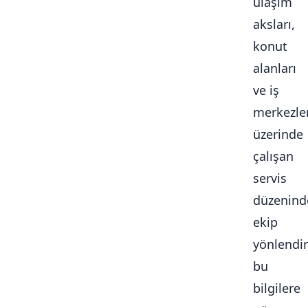
ulaşım
aksları,
konut
alanları
ve iş
merkezle
üzerinde
çalışan
servis
düzenind
ekip
yönlendi
bu
bilgilere