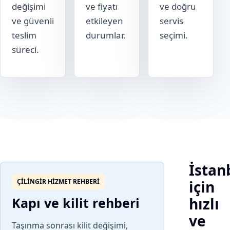
değişimi
ve fiyatı
ve doğru
ve güvenli
etkileyen
servis
teslim
durumlar.
seçimi.
süreci.
İstan
ÇILINGIR HIZMET REHBERI
için
Kapı ve kilit rehberi
hızlı
ve
Taşınma sonrası kilit değişimi,