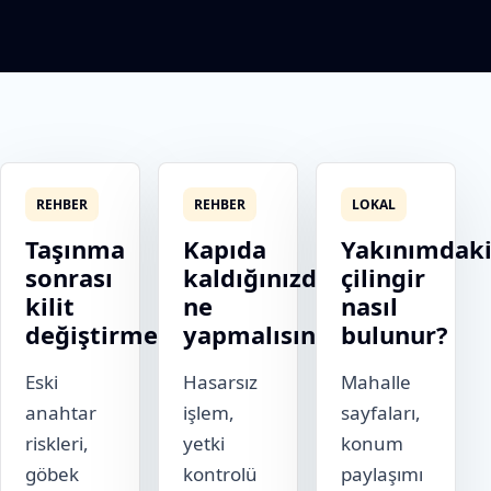
REHBER
REHBER
LOKAL
Taşınma
Kapıda
Yakınımdak
sonrası
kaldığınızda
çilingir
kilit
ne
nasıl
değiştirme
yapmalısınız?
bulunur?
Eski
Hasarsız
Mahalle
anahtar
işlem,
sayfaları,
riskleri,
yetki
konum
göbek
kontrolü
paylaşımı