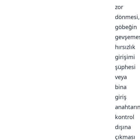
zor
dönmesi,
göbeğin
gevşemes
hırsızlık
girişimi
şüphesi
veya
bina
giriş
anahtarı
kontrol
dışına
çıkması