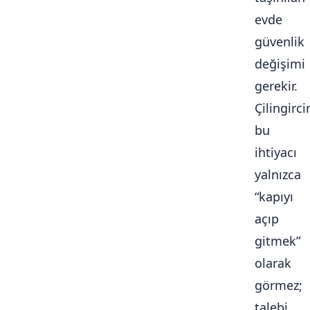
evde
güvenlik
değişimi
gerekir.
Çilingirc
bu
ihtiyacı
yalnızca
“kapıyı
açıp
gitmek”
olarak
görmez;
talebi