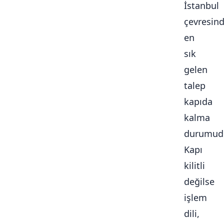
İstanbul
çevresin
en
sık
gelen
talep
kapıda
kalma
durumudu
Kapı
kilitli
değilse
işlem
dili,