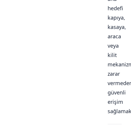
hedefi
kapıya,
kasaya,
araca
veya
kilit
mekaniz
zarar
vermede
güvenli
erişim
sağlamakt