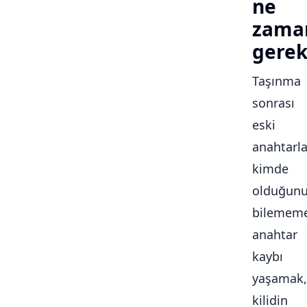
ne
zama
gerek
Taşınma
sonrası
eski
anahtarla
kimde
olduğun
bilememe
anahtar
kaybı
yaşamak,
kilidin