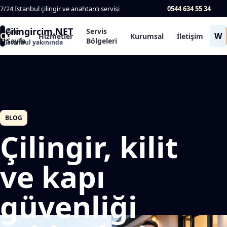
7/24 İstanbul çilingir ve anahtarcı servisi
0544 634 55 34
Çilingircim.NET
Ana
Servis
Ç
W
Hizmetler
Kurumsal
İletişim
Sayfa
Bölgeleri
İstanbul yakınında
BLOG
Çilingir, kilit
ve kapı
güvenliği