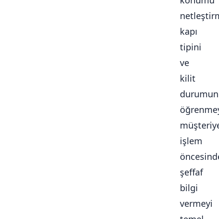
konumu
netleştir
kapı
tipini
ve
kilit
durumun
öğrenmey
müşteriy
işlem
öncesind
şeffaf
bilgi
vermeyi