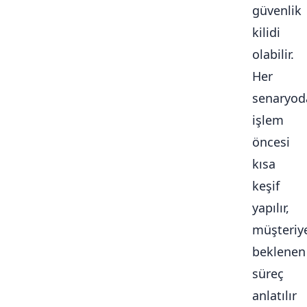
güvenlik
kilidi
olabilir.
Her
senaryod
işlem
öncesi
kısa
keşif
yapılır,
müşteriy
beklenen
süreç
anlatılır