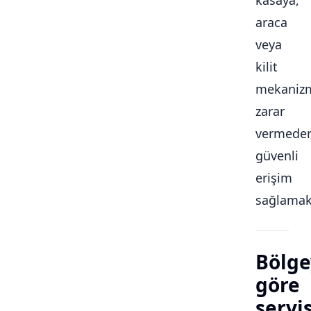
kasaya,
araca
veya
kilit
mekaniz
zarar
vermede
güvenli
erişim
sağlamakt
Bölge
göre
servi