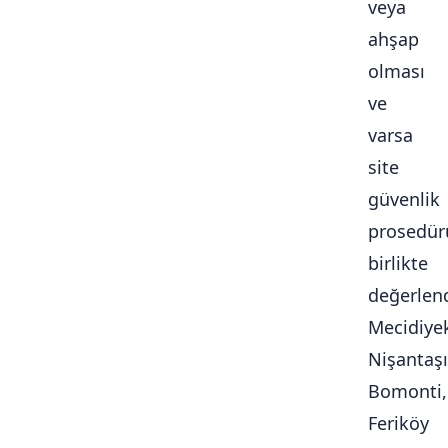
veya
ahşap
olması
ve
varsa
site
güvenlik
prosedür
birlikte
değerlendi
Mecidiye
Nişantaşı
Bomonti,
Feriköy