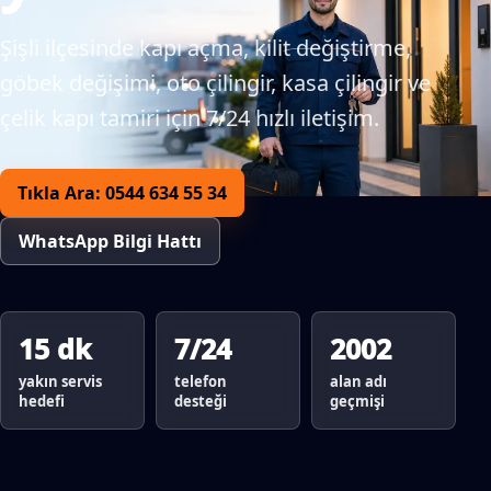
Şişli ilçesinde kapı açma, kilit değiştirme,
göbek değişimi, oto çilingir, kasa çilingir ve
çelik kapı tamiri için 7/24 hızlı iletişim.
Tıkla Ara: 0544 634 55 34
WhatsApp Bilgi Hattı
15 dk
7/24
2002
yakın servis
telefon
alan adı
hedefi
desteği
geçmişi