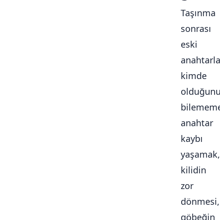
Taşınma
sonrası
eski
anahtarla
kimde
olduğun
bilememe
anahtar
kaybı
yaşamak,
kilidin
zor
dönmesi,
göbeğin