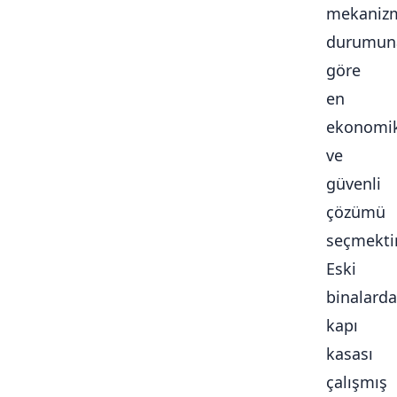
mekaniz
durumun
göre
en
ekonomi
ve
güvenli
çözümü
seçmektir
Eski
binalarda
kapı
kasası
çalışmış