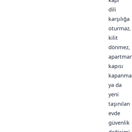
kapı
dili
karşılığa
oturmaz,
kilit
dönmez,
apartma
kapısı
kapanma
ya da
yeni
taşınılan
evde
güvenlik