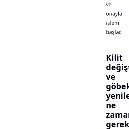
ve
onayla
işlem
başlar.
Kilit
değiş
ve
göbe
yeni
ne
zama
gerek