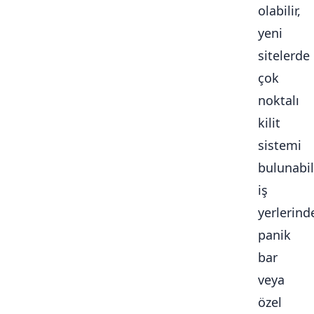
olabilir,
yeni
sitelerde
çok
noktalı
kilit
sistemi
bulunabili
iş
yerlerind
panik
bar
veya
özel