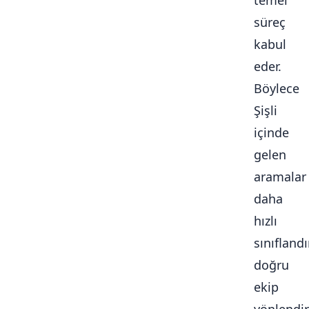
temel
süreç
kabul
eder.
Böylece
Şişli
içinde
gelen
aramalar
daha
hızlı
sınıflandır
doğru
ekip