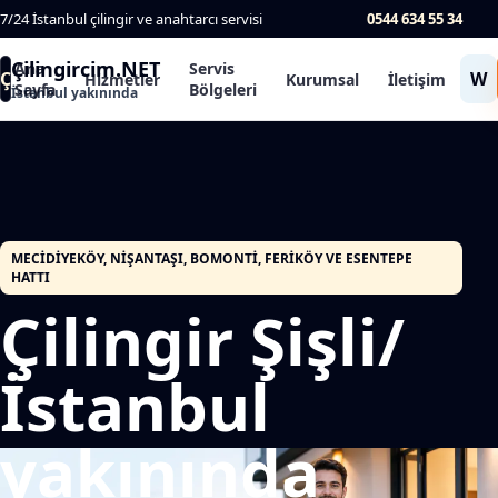
7/24 İstanbul çilingir ve anahtarcı servisi
0544 634 55 34
Çilingircim.NET
Ana
Servis
Ç
W
Hizmetler
Kurumsal
İletişim
Sayfa
Bölgeleri
İstanbul yakınında
MECIDIYEKÖY, NIŞANTAŞI, BOMONTI, FERIKÖY VE ESENTEPE
HATTI
Çilingir Şişli/
İstanbul
yakınında