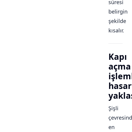
süresi
belirgin
şekilde
kısalır.
Kapı
açma
işlem
hasar
yakla
Şişli
çevresin
en