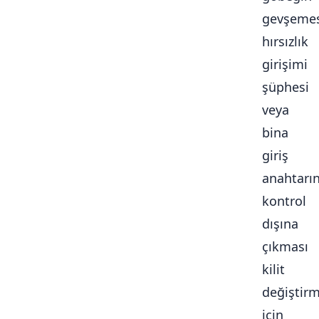
gevşemes
hırsızlık
girişimi
şüphesi
veya
bina
giriş
anahtarı
kontrol
dışına
çıkması
kilit
değiştir
için