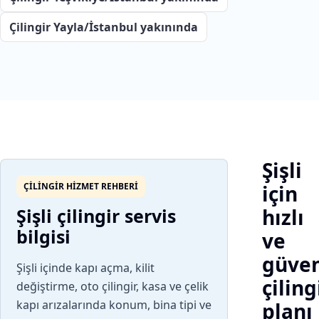
Çilingir Yayla/İstanbul yakınında
Şişli
ÇILINGIR HIZMET REHBERI
için
Şişli çilingir servis
hızlı
bilgisi
ve
güven
Şişli içinde kapı açma, kilit
çiling
değiştirme, oto çilingir, kasa ve çelik
kapı arızalarında konum, bina tipi ve
planı