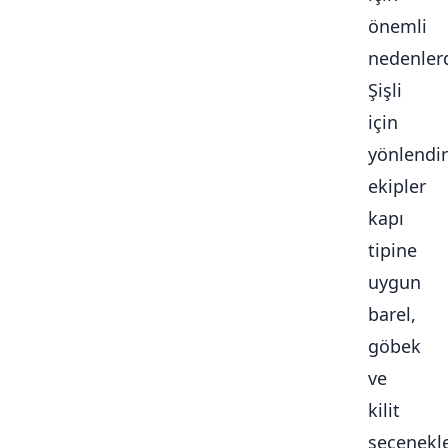
önemli
nedenlerd
Şişli
için
yönlendir
ekipler
kapı
tipine
uygun
barel,
göbek
ve
kilit
seçenekle