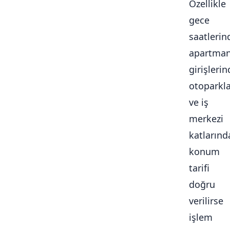
Özellikle
gece
saatlerin
apartma
girişlerin
otoparkl
ve iş
merkezi
katlarınd
konum
tarifi
doğru
verilirse
işlem