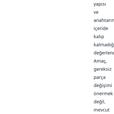
yapısı
ve
anahtarı
içeride
kalıp
kalmadığ
değerlendi
Amaç,
gereksiz
parça
değişimi
önermek
değil,
mevcut