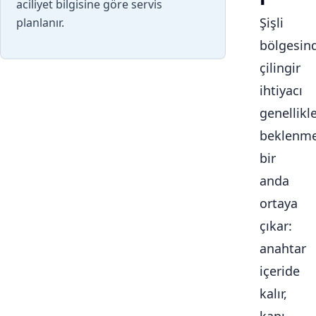
aciliyet bilgisine göre servis
Şişli
planlanır.
bölgesin
çilingir
ihtiyacı
genellikl
beklenme
bir
anda
ortaya
çıkar:
anahtar
içeride
kalır,