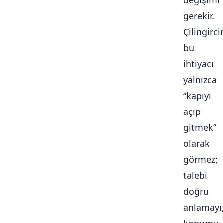
değişimi
gerekir.
Çilingirc
bu
ihtiyacı
yalnızca
“kapıyı
açıp
gitmek”
olarak
görmez;
talebi
doğru
anlamayı